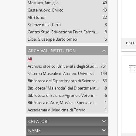
Mottura, famiglia
49
Castelnuovo, Enrico
49
Altri fondi
22
Scienze della Terra
8
Centro Studi Educazione Fisica Femminile - CSEFF
8
Erba, Giuseppe Bartolomeo
5
DISEG
archival institution
All
Archivio storico. Università degli Studi di Torino
751
Sistema Museale di Ateneo. Università degli Studi di Torino
144
Biblioteca del Dipartimento di Scienze della vita e Biologia dei sistemi. Sede di Biologia vegetale. Università degli studi di Torino
56
Biblioteca "Malaroda" del Dipartimento di Scienze della Terra. Università degli Studi di Torino
8
Biblioteca di Scienze Agrarie e Veterinarie. Università degli Studi di Torino
6
Biblioteca di Arte, Musica e Spettacolo. Università degli Studi di Torino
1
Accademia di Medicina di Torino
1
creator
name