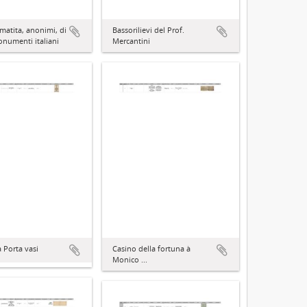
 matita, anonimi, di
Bassorilievi del Prof.
numenti italiani
Mercantini
 Porta vasi
Casino della fortuna à
Monico ...