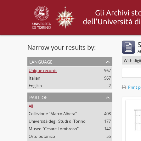
Narrow your results by:
Ar
language
With digi
Unique records
967
Italian
967
English
2
Print 
part of
All
Collezione "Marco Albera"
408
Università degli Studi di Torino
177
Museo "Cesare Lombroso"
142
Orto botanico
55