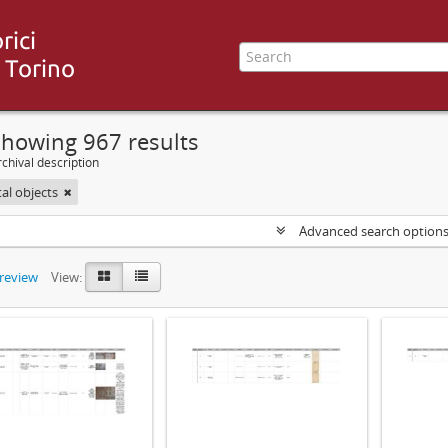
Showing 967 results
chival description
tal objects
Advanced search option
preview
View: