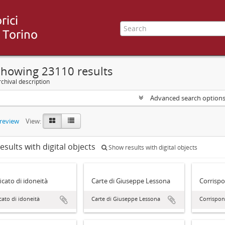
Showing 23110 results
chival description
Advanced search option
preview
View:
esults with digital objects
Show results with digital objects
ficato di idoneità
Carte di Giuseppe Lessona
Corrisp
icato di idoneità
Carte di Giuseppe Lessona
Corrispo