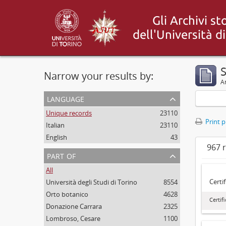
Narrow your results by:
Ar
language
Unique records
23110
Print 
Italian
23110
English
43
967 r
part of
All
Certi
Università degli Studi di Torino
8554
Orto botanico
4628
Certif
Donazione Carrara
2325
Lombroso, Cesare
1100