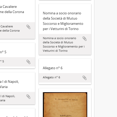
a Cavaliere
ine della Corona
Nomina a socio onorario
della Società di Mutuo
Soccorso e Miglioramento
Cavaliere
per i Vetturini di Torino
ne della Corona
Nomina a socio onorario
della Società di Mutuo
Soccorso e Miglioramento per i
Vetturini di Torino
 n° 5
° 5
Allegato n° 6
Allegato n° 6
 I di Napoli,
 Varia
I di Napoli,
Varia