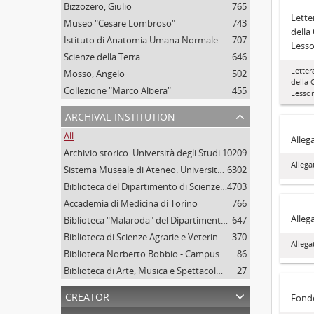
Bizzozero, Giulio
765
Letter
Museo "Cesare Lombroso"
743
della 
Istituto di Anatomia Umana Normale
707
Less
Scienze della Terra
646
Lettera
Mosso, Angelo
502
della 
Collezione "Marco Albera"
455
Lesso
archival institution
All
Alleg
Archivio storico. Università degli Studi di Torino
10209
Allega
Sistema Museale di Ateneo. Università degli Studi di Torino
6302
Biblioteca del Dipartimento di Scienze della vita e Biologia dei sistemi. Sede di Biologia vegetale. Università degli studi di Torino
4703
Accademia di Medicina di Torino
766
Allega
Biblioteca "Malaroda" del Dipartimento di Scienze della Terra. Università degli Studi di Torino
647
Biblioteca di Scienze Agrarie e Veterinarie. Università degli Studi di Torino
370
Allega
Biblioteca Norberto Bobbio - Campus "Luigi Einaudi", Università degli Studi di Torino
86
Biblioteca di Arte, Musica e Spettacolo. Università degli Studi di Torino
27
creator
Fondo