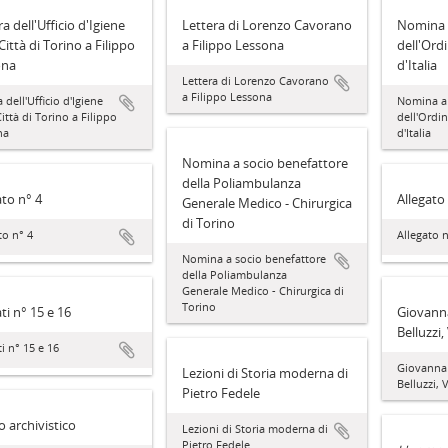
a dell'Ufficio d'Igiene
Lettera di Lorenzo Cavorano
Nomina 
Città di Torino a Filippo
a Filippo Lessona
dell'Ord
ona
d'Italia
Lettera di Lorenzo Cavorano
a Filippo Lessona
 dell'Ufficio d'Igiene
Nomina a 
Città di Torino a Filippo
dell'Ordi
na
d'Italia
Nomina a socio benefattore
della Poliambulanza
ato n° 4
Allegato
Generale Medico - Chirurgica
di Torino
to n° 4
Allegato n
Nomina a socio benefattore
della Poliambulanza
Generale Medico - Chirurgica di
Torino
ti n° 15 e 16
Giovanna
Belluzzi,
ti n° 15 e 16
Giovanna 
Lezioni di Storia moderna di
Belluzzi, 
Pietro Fedele
 archivistico
Lezioni di Storia moderna di
Pietro Fedele