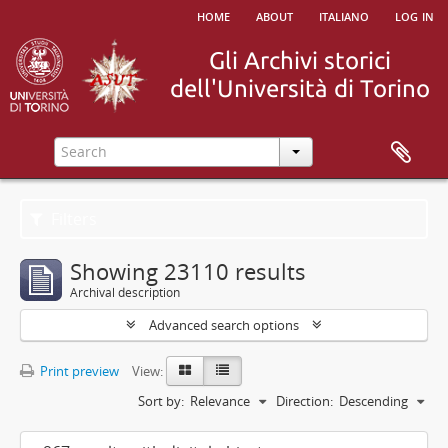
home
about
italiano
log in
Filters
Showing 23110 results
Archival description
Advanced search options
Print preview
View:
Sort by:
Relevance
Direction:
Descending