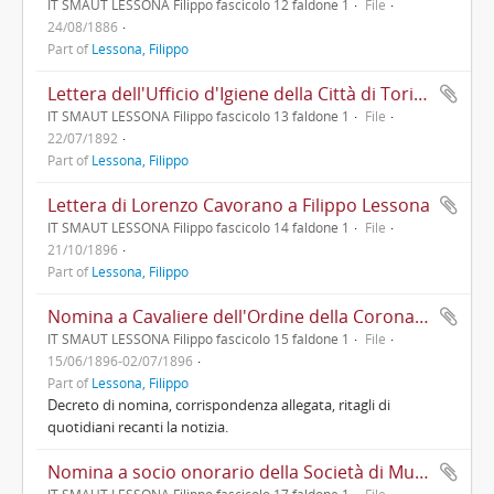
IT SMAUT LESSONA Filippo fascicolo 12 faldone 1
File
24/08/1886
Part of
Lessona, Filippo
Lettera dell'Ufficio d'Igiene della Città di Torino a Filippo Lessona
IT SMAUT LESSONA Filippo fascicolo 13 faldone 1
File
22/07/1892
Part of
Lessona, Filippo
Lettera di Lorenzo Cavorano a Filippo Lessona
IT SMAUT LESSONA Filippo fascicolo 14 faldone 1
File
21/10/1896
Part of
Lessona, Filippo
Nomina a Cavaliere dell'Ordine della Corona d'Italia
IT SMAUT LESSONA Filippo fascicolo 15 faldone 1
File
15/06/1896-02/07/1896
Part of
Lessona, Filippo
Decreto di nomina, corrispondenza allegata, ritagli di
quotidiani recanti la notizia.
Nomina a socio onorario della Società di Mutuo Soccorso e Miglioramento per i Vetturini di Torino