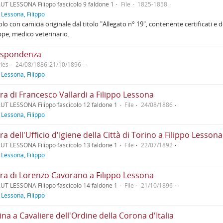
UT LESSONA Filippo fascicolo 9 faldone 1
File
1825-1858
f
Lessona, Filippo
olo con camicia originale dal titolo "Allegato n° 19", contenente certificati 
pe, medico veterinario.
ispondenza
ies
24/08/1886-21/10/1896
f
Lessona, Filippo
ra di Francesco Vallardi a Filippo Lessona
UT LESSONA Filippo fascicolo 12 faldone 1
File
24/08/1886
f
Lessona, Filippo
ra dell'Ufficio d'Igiene della Città di Torino a Filippo Lessona
UT LESSONA Filippo fascicolo 13 faldone 1
File
22/07/1892
f
Lessona, Filippo
era di Lorenzo Cavorano a Filippo Lessona
UT LESSONA Filippo fascicolo 14 faldone 1
File
21/10/1896
f
Lessona, Filippo
a a Cavaliere dell'Ordine della Corona d'Italia