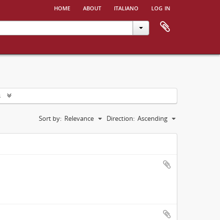
home
about
italiano
log in
s
Sort by:
Relevance
Direction:
Ascending