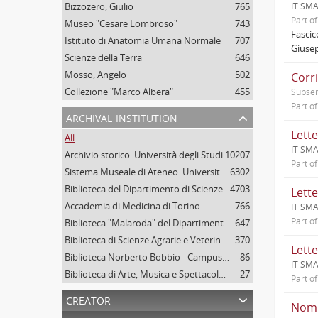
Bizzozero, Giulio
765
IT SMA
Part o
Museo "Cesare Lombroso"
743
Fascic
Istituto di Anatomia Umana Normale
707
Giusep
Scienze della Terra
646
Mosso, Angelo
502
Corr
Collezione "Marco Albera"
455
Subser
Part o
archival institution
Lette
All
IT SMA
Archivio storico. Università degli Studi di Torino
10207
Part o
Sistema Museale di Ateneo. Università degli Studi di Torino
6302
Biblioteca del Dipartimento di Scienze della vita e Biologia dei sistemi. Sede di Biologia vegetale. Università degli studi di Torino
4703
Lette
Accademia di Medicina di Torino
766
IT SMA
Part o
Biblioteca "Malaroda" del Dipartimento di Scienze della Terra. Università degli Studi di Torino
647
Biblioteca di Scienze Agrarie e Veterinarie. Università degli Studi di Torino
370
Lett
Biblioteca Norberto Bobbio - Campus "Luigi Einaudi", Università degli Studi di Torino
86
IT SMA
Biblioteca di Arte, Musica e Spettacolo. Università degli Studi di Torino
27
Part o
creator
Nomin