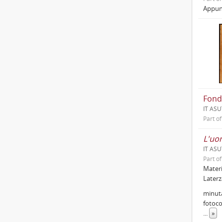
Appunt
Fond
IT ASU
Part o
L'uo
IT ASU
Part o
Materi
Laterz
minut
fotoco
...
»