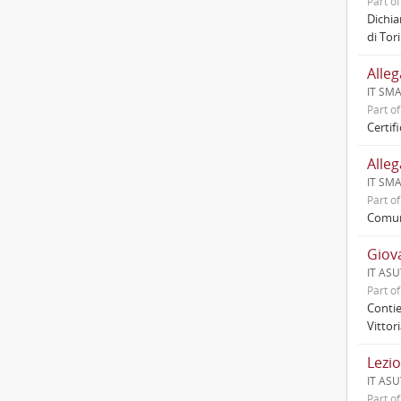
Part o
Dichia
di Tor
Alleg
IT SMA
Part o
Certif
Alleg
IT SMA
Part o
Comuni
Giova
IT ASU
Part o
Contie
Vittor
Lezio
IT ASUT
Part o