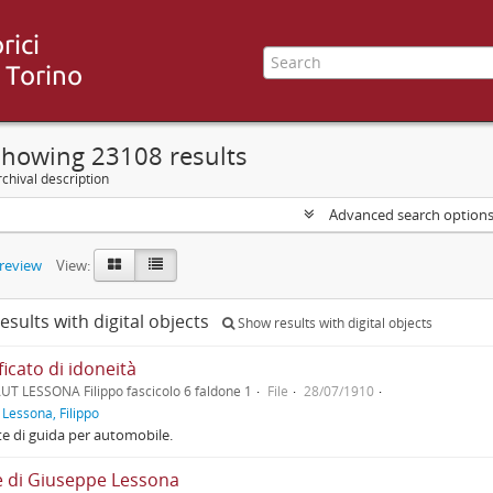
Showing 23108 results
chival description
Advanced search option
preview
View:
esults with digital objects
Show results with digital objects
ficato di idoneità
UT LESSONA Filippo fascicolo 6 faldone 1
File
28/07/1910
f
Lessona, Filippo
e di guida per automobile.
e di Giuseppe Lessona