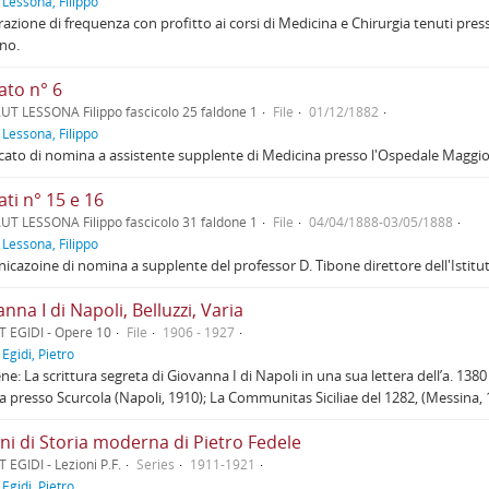
f
Lessona, Filippo
razione di frequenza con profitto ai corsi di Medicina e Chirurgia tenuti pres
ino.
ato n° 6
UT LESSONA Filippo fascicolo 25 faldone 1
File
01/12/1882
f
Lessona, Filippo
icato di nomina a assistente supplente di Medicina presso l'Ospedale Maggiore
ati n° 15 e 16
UT LESSONA Filippo fascicolo 31 faldone 1
File
04/04/1888-03/05/1888
f
Lessona, Filippo
cazoine di nomina a supplente del professor D. Tibone direttore dell'Istitut
nna I di Napoli, Belluzzi, Varia
T EGIDI - Opere 10
File
1906 - 1927
f
Egidi, Pietro
ne: La scrittura segreta di Giovanna I di Napoli in una sua lettera dell’a. 1380 
ia presso Scurcola (Napoli, 1910); La Communitas Siciliae del 1282, (Messina,
ni di Storia moderna di Pietro Fedele
 EGIDI - Lezioni P.F.
Series
1911-1921
f
Egidi, Pietro