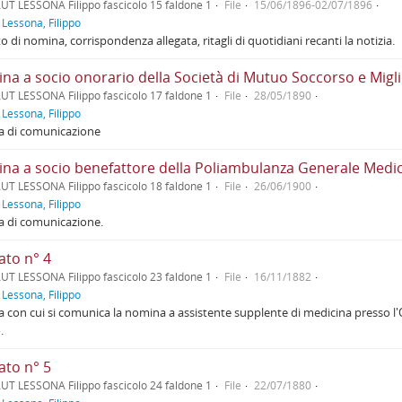
UT LESSONA Filippo fascicolo 15 faldone 1
File
15/06/1896-02/07/1896
f
Lessona, Filippo
o di nomina, corrispondenza allegata, ritagli di quotidiani recanti la notizia.
na a socio onorario della Società di Mutuo Soccorso e Migli
UT LESSONA Filippo fascicolo 17 faldone 1
File
28/05/1890
f
Lessona, Filippo
a di comunicazione
na a socio benefattore della Poliambulanza Generale Medico
UT LESSONA Filippo fascicolo 18 faldone 1
File
26/06/1900
f
Lessona, Filippo
a di comunicazione.
ato n° 4
UT LESSONA Filippo fascicolo 23 faldone 1
File
16/11/1882
f
Lessona, Filippo
a con cui si comunica la nomina a assistente supplente di medicina presso l'
.
ato n° 5
UT LESSONA Filippo fascicolo 24 faldone 1
File
22/07/1880