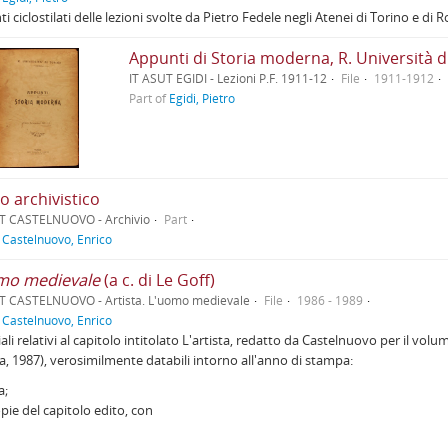
i ciclostilati delle lezioni svolte da Pietro Fedele negli Atenei di Torino e di 
Appunti di Storia moderna, R. Università d
IT ASUT EGIDI - Lezioni P.F. 1911-12
File
1911-1912
Part of
Egidi, Pietro
o archivistico
T CASTELNUOVO - Archivio
Part
f
Castelnuovo, Enrico
mo medievale
(a c. di Le Goff)
T CASTELNUOVO - Artista. L'uomo medievale
File
1986 - 1989
f
Castelnuovo, Enrico
ali relativi al capitolo intitolato L'artista, redatto da Castelnuovo per il vol
a, 1987), verosimilmente databili intorno all'anno di stampa:
a;
pie del capitolo edito, con