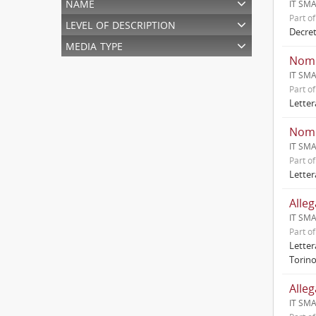
name
IT SMA
Part o
level of description
Decret
media type
Nomi
IT SMA
Part o
Letter
Nomi
IT SMA
Part o
Letter
Alleg
IT SMA
Part o
Letter
Torino
Alleg
IT SMA