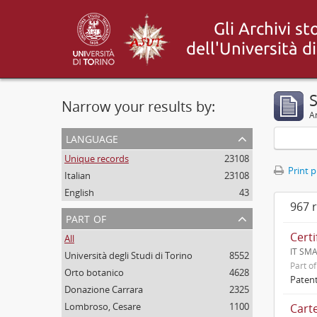
Narrow your results by:
Ar
language
Unique records
23108
Print 
Italian
23108
English
43
967 r
part of
Certi
All
IT SMA
Università degli Studi di Torino
8552
Part o
Orto botanico
4628
Patent
Donazione Carrara
2325
Lombroso, Cesare
1100
Cart