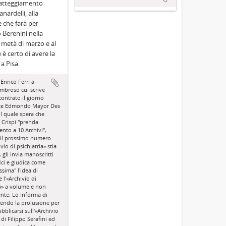
 atteggiamento
nardelli, alla
e che farà per
 Berenini nella
metà di marzo e al
 è certo di avere la
 a Pisa
 Enrico Ferri a
mbroso cui scrive
contrato il giorno
te Edmondo Mayor Des
il quale spera che
 Crispi "prenda
to a 10 Archivi",
 il prossimo numero
ivio di psichiatria» stia
, gli invia manoscritti
ici e giudica come
ssima" l'idea di
 l'«Archivio di
ia» a volume e non
nte. Lo informa di
ivendo la prolusione per
bblicarsi sull'«Archivio
 di Filippo Serafini ed