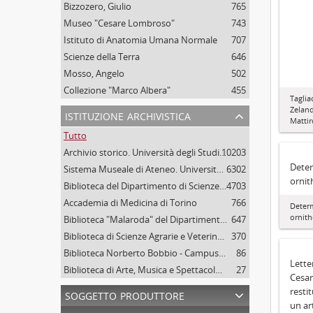
Bizzozero, Giulio
765
Museo "Cesare Lombroso"
743
Istituto di Anatomia Umana Normale
707
Scienze della Terra
646
Mosso, Angelo
502
Collezione "Marco Albera"
455
Taglia
Zelan
istituzione archivistica
Mattir
Tutto
Archivio storico. Università degli Studi di Torino
10203
Deter
Sistema Museale di Ateneo. Università degli Studi di Torino
6302
ornit
Biblioteca del Dipartimento di Scienze della vita e Biologia dei sistemi. Sede di Biologia vegetale. Università degli studi di Torino
4703
Accademia di Medicina di Torino
766
Determ
ornit
Biblioteca "Malaroda" del Dipartimento di Scienze della Terra. Università degli Studi di Torino
647
Biblioteca di Scienze Agrarie e Veterinarie. Università degli Studi di Torino
370
Biblioteca Norberto Bobbio - Campus "Luigi Einaudi", Università degli Studi di Torino
86
Lette
Biblioteca di Arte, Musica e Spettacolo. Università degli Studi di Torino
27
Cesar
soggetto produttore
resti
un ar