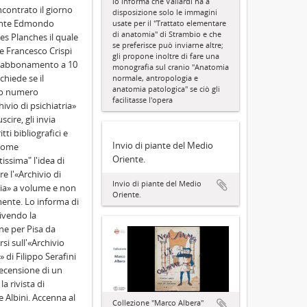
lo informa che Vallardi ha a
ncontrato il giorno
disposizione solo le immagini
nte Edmondo
usate per il "Trattato elementare
di anatomia" di Strambio e che
s Planches il quale
se preferisce può inviarne altre;
e Francesco Crispi
gli propone inoltre di fare una
 abbonamento a 10
monografia sul cranio "Anatomia
 chiede se il
normale, antropologia e
anatomia patologica" se ciò gli
o numero
facilitasse l'opera
hivio di psichiatria»
scire, gli invia
ti bibliografici e
Invio di piante del Medio
 come
Oriente.
issima" l'idea di
e l'«Archivio di
Invio di piante del Medio
ria» a volume e non
Oriente.
ente. Lo informa di
rivendo la
ne per Pisa da
si sull'«Archivio
» di Filippo Serafini
ecensione di un
la rivista di
 Albini. Accenna al
Collezione "Marco Albera"