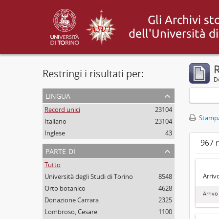
R
Restringi i risultati per:
De
lingua
Record unici
23104
Stampa
Italiano
23104
Inglese
43
967 r
parte di
Tutto
Arriv
Università degli Studi di Torino
8548
Orto botanico
4628
Arrivo
Donazione Carrara
2325
Lombroso, Cesare
1100