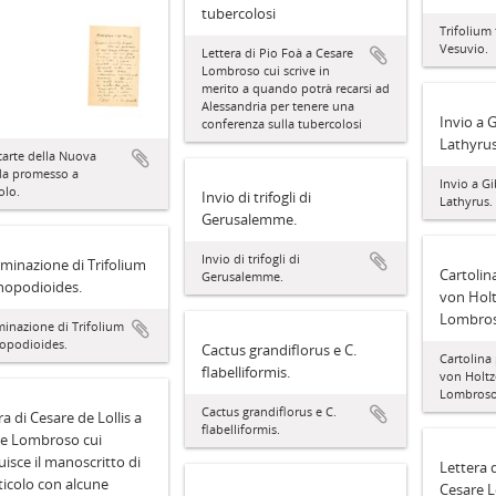
tubercolosi
Trifolium 
Vesuvio.
Lettera di Pio Foà a Cesare
Lombroso cui scrive in
merito a quando potrà recarsi ad
Alessandria per tenere una
Invio a G
conferenza sulla tubercolosi
Lathyrus
carte della Nuova
da promesso a
Invio a Gi
olo.
Invio di trifogli di
Lathyrus.
Gerusalemme.
Invio di trifogli di
minazione di Trifolium
Cartolin
Gerusalemme.
hopodioides.
von Holt
Lombro
inazione di Trifolium
hopodioides.
Cactus grandiflorus e C.
Cartolina 
flabelliformis.
von Holtz
Lombros
Cactus grandiflorus e C.
ra di Cesare de Lollis a
flabelliformis.
e Lombroso cui
tuisce il manoscritto di
Lettera d
ticolo con alcune
Cesare L