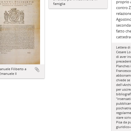
proprio
famiglia
contro Za
relazion
Agostino
seconda 
fatto che
cattedra
Lettera di
Cesare Lo
di aver in
preceden
Planches 
nuele Filiberto a
Francesco
Emanuele II
abbonamen
chiede se
dell'«Arch
per uscire
bibliograf
"insensati
pubblicare
psichiatr
regolarme
stare scr
Pisa da pu
giuridico»