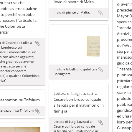
Invio di piante di Malta.
nte; scrive che
di aver i
rebbe averne qualche
precede
Invio di piante di Malta.
tto perché vorrebbe
Mayor De
onoscere [l'articolo] a
spera ch
he Colombista
"prenda
rica"
Archivi",
prossim
a di Cesare de Lollis a
dell'«Arc
e Lombroso cui
stia per u
uisce il manoscritto di un
lo con alcune aggiunte;
manoscrit
 che gradirebbe averne
giudica
e estratto perché
"insensat
Invito a Gibelli di ospitalità a
be "far conoscere
Bordighera.
pubblicar
icolo] a qualche Colombista
ica"
psichiat
regolarm
stare sc
Lettera di Luigi Luzzatti a
prolusio
Cesare Lombroso col quale
sservazioni su Trifolium
pubblicar
si felicita per il matrimonio in
giuridico
servazioni su Trifolium
famiglia
ed una r
Lettera di Luigi Luzzatti a
libro per 
Cesare Lombroso col quale
Giuseppe
si felicita per il matrimonio in