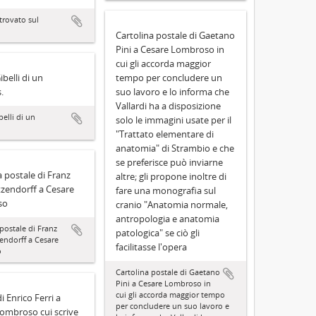
trovato sul
Cartolina postale di Gaetano
Pini a Cesare Lombroso in
cui gli accorda maggior
tempo per concludere un
ibelli di un
suo lavoro e lo informa che
.
Vallardi ha a disposizione
belli di un
solo le immagini usate per il
"Trattato elementare di
anatomia" di Strambio e che
se preferisce può inviarne
a postale di Franz
altre; gli propone inoltre di
zendorff a Cesare
fare una monografia sul
so
cranio "Anatomia normale,
antropologia e anatomia
postale di Franz
patologica" se ciò gli
endorff a Cesare
facilitasse l'opera
o
Cartolina postale di Gaetano
Pini a Cesare Lombroso in
cui gli accorda maggior tempo
i Enrico Ferri a
per concludere un suo lavoro e
ombroso cui scrive