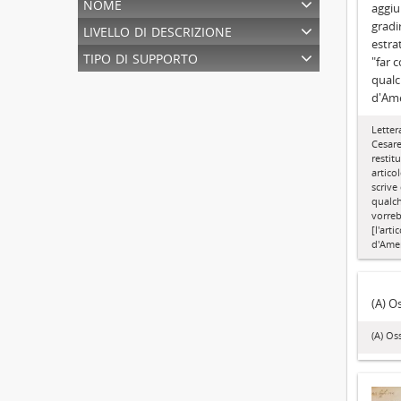
nome
aggiu
livello di descrizione
gradi
estra
tipo di supporto
"far c
qualc
d'Ame
Letter
Cesar
restit
artico
scrive
qualch
vorreb
[l'art
d'Amer
(A) O
(A) Os