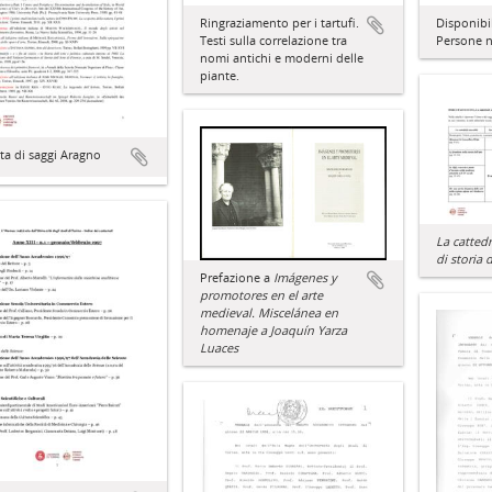
Ringraziamento per i tartufi.
Disponibil
Testi sulla correlazione tra
Persone n
nomi antichi e moderni delle
piante.
ta di saggi Aragno
La cattedr
di storia d
Prefazione a
Imágenes y
promotores en el arte
medieval. Miscelánea en
homenaje a Joaquín Yarza
Luaces