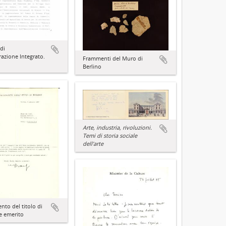
di
azione Integrato.
Frammenti del Muro di
Berlino
Arte, industria, rivoluzioni.
Temi di storia sociale
dell'arte
nto del titolo di
e emerito