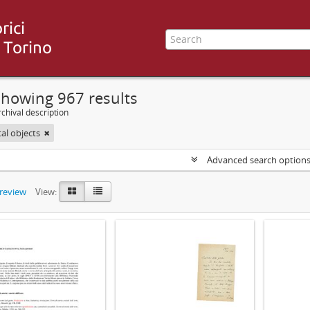
Showing 967 results
chival description
tal objects
Advanced search option
preview
View: