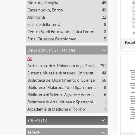
Mottura, famiglia
49
Castelnuovo, Enrico
49
Altri fondi
22
Scienze della Terra
8
Centro Studi Educazione Fisica Femminile - CSEFF
8
Erba, Giuseppe Bartolomeo
5
Raccol
archival institution
All
Archivio storico. Università degli Studi di Torino
751
Sistema Museale di Ateneo. Università degli Studi di Torino
144
Biblioteca del Dipartimento di Scienze della vita e Biologia dei sistemi. Sede di Biologia vegetale. Università degli studi di Torino
56
Biblioteca "Malaroda" del Dipartimento di Scienze della Terra. Università degli Studi di Torino
8
Biblioteca di Scienze Agrarie e Veterinarie. Università degli Studi di Torino
6
Biblioteca di Arte, Musica e Spettacolo. Università degli Studi di Torino
1
Accademia di Medicina di Torino
1
creator
name