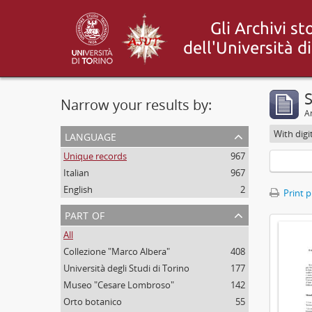
Narrow your results by:
Ar
language
With digi
Unique records
967
Italian
967
English
2
Print 
part of
All
Collezione "Marco Albera"
408
Università degli Studi di Torino
177
Museo "Cesare Lombroso"
142
Orto botanico
55