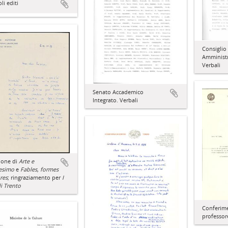
li editi
Consiglio 
Amministr
Verbali
Senato Accademico
Integrato. Verbali
ione di
Arte e
esimo
e
Fables, formes
ures
; ringraziamento per
I
i Trento
Conferime
professor