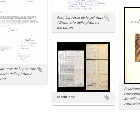
Petit Larousse de la peinture
/ Dizionario della pittura e
dei pittori
Larousse de la peinture
onario della pittura e
tori
Relazione 
convegno
IV edizione
Morelli e 
conoscito