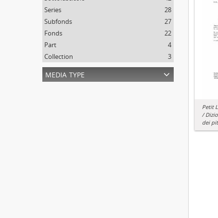
Series
28
Subfonds
27
Fonds
22
Part
4
Collection
3
media type
Petit 
/ Dizi
dei pit