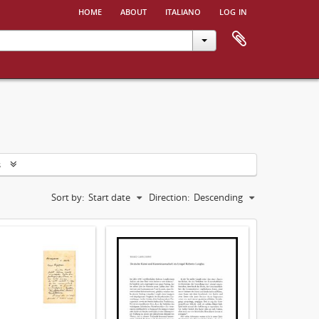
home
about
italiano
log in
s
Sort by:
Start date
Direction:
Descending