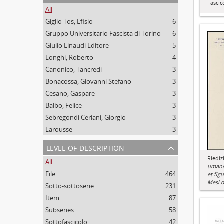
Fascico
All
Giglio Tos, Efisio
6
Gruppo Universitario Fascista di Torino
6
Giulio Einaudi Editore
5
Longhi, Roberto
4
Canonico, Tancredi
3
Bonacossa, Giovanni Stefano
3
Cesano, Gaspare
3
Balbo, Felice
3
Sebregondi Ceriani, Giorgio
3
Larousse
3
level of description
Riediz
All
uman
File
464
et fig
Mesi d
Sotto-sottoserie
231
Item
87
Subseries
58
Sottofascicolo
42