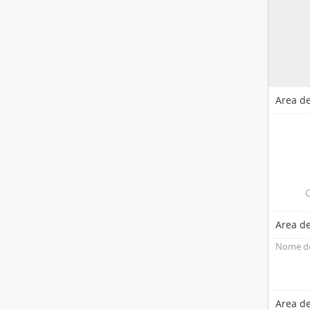
Area de
C
Area de
Nome de
Area de