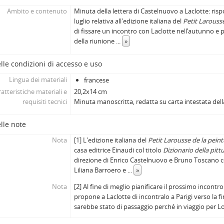
Ambito e contenuto
Minuta della lettera di Castelnuovo a Laclotte: risp
luglio relativa all'edizione italiana del
Petit Larouss
di fissare un incontro con Laclotte nell’autunno e 
della riunione
...
»
lle condizioni di accesso e uso
Lingua dei materiali
francese
atteristiche materiali e
20,2x14 cm
requisiti tecnici
Minuta manoscritta, redatta su carta intestata dell
lle note
Nota
[1] L'edizione italiana del
Petit Larousse de la pein
casa editrice Einaudi col titolo
Dizionario della pittu
direzione di Enrico Castelnuovo e Bruno Toscano c
Liliana Barroero e
...
»
Nota
[2] Al fine di meglio pianificare il prossimo incon
propone a Laclotte di incontralo a Parigi verso la 
sarebbe stato di passaggio perché in viaggio per L