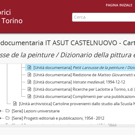
[Unità documentaria] Quesiti su Avignone e M. Giovannett
pagina iniziale
[Unità documentaria] M. Meiss sulla Dormitio Virginis del
[Unità documentaria] Felicitazioni per il matrimonio, Pari
[Unità documentaria] Quesiti sulla Flagellazione di Luxeuil
[Unità documentaria] Riedizione de
La pittura e la minia
[Unità documentaria] Voce Gothique per il
Petit Larousse
 documentaria IT ASUT CASTELNUOVO - Carte
[Unità documentaria] Voce Attribution per il
Petit Larous
se de la peinture / Dizionario della pittura e
[Unità documentaria]
Petit Larousse de la peinture / Dizio
[Unità documentaria]
Petit Larousse de la peinture / Dizio
[Unità documentaria]
Petit Larousse de la peinture / Dizio
[Unità documentaria] Riedizione de
Matteo Giovannetti e 
[Unità documentaria]
Vetrate medievali
, 1994-12-12
[Unità documentaria] Ricerche per Laclotte a Torino, s.d.
[Unità documentaria] Complimenti per una pubblicazione 
[Unità archivistica] Cartoline provenienti dallo studio alla Scuola
[Serie] Lezioni universitarie
[Serie] Progetti editoriali e pubblicazioni, 1954 - 2012
[Serie] Progetti editoriali e pubblicazioni inediti, 1954 - 2014
[Serie] Articoli su quotidiani e periodici culturali, 1978 - 2012