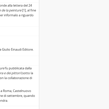
onde alla lettera del 24
e de la peinture
[1], al fine
per informalo a riguardo
a Giulio Einaudi Editore.
ture
fu pubblicata dalla
ra e dei pittori
(sotto la
on la collaborazione di
tro a Roma, Castelnuovo
fine di settembre, quando
ondra.