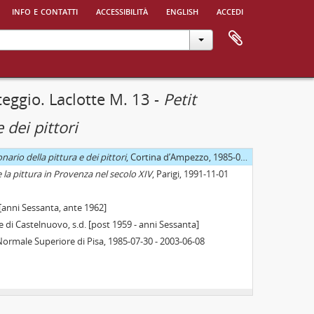
i, Parigi, 1959-07-05
info e contatti
accessibilità
english
accedi
 Musée du Louvre (M. Giovannetti?), Parigi, s.d. [1961-1962]
gi, 1962-12-31
 (Carracci?) e aggiornamenti bibliografici, Parigi, 1964-02-28
tura nella Lombardia
di P. Toesca, Parigi, 1967-01-04
 de la peinture
, Parigi, 1968-06-28
ggio. Laclotte M. 13 -
Petit
se de la peinture
, Parigi, 1970-03-09
 dei pittori
nario della pittura e dei pittori
, 1985-06-25
nario della pittura e dei pittori
, 1985-07-24
nario della pittura e dei pittori
, Cortina d’Ampezzo, 1985-08-07
la pittura in Provenza nel secolo XIV
, Parigi, 1991-11-01
 [anni Sessanta, ante 1962]
di Castelnuovo, s.d. [post 1959 - anni Sessanta]
 Normale Superiore di Pisa, 1985-07-30 - 2003-06-08