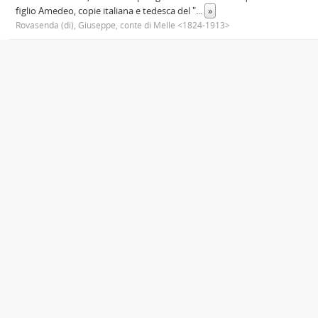
figlio Amedeo, copie italiana e tedesca del "
...
»
Rovasenda (di), Giuseppe, conte di Melle <1824-1913>