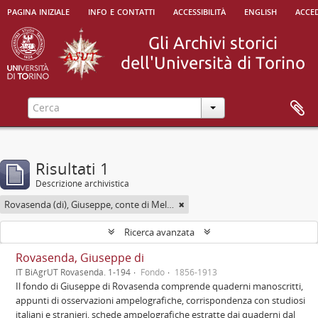
pagina iniziale
info e contatti
accessibilità
english
acced
Risultati 1
Descrizione archivistica
Rovasenda (di), Giuseppe, conte di Melle <1824-1913>
Ricerca avanzata
Rovasenda, Giuseppe di
IT BiAgrUT Rovasenda. 1-194
Fondo
1856-1913
Il fondo di Giuseppe di Rovasenda comprende quaderni manoscritti,
appunti di osservazioni ampelografiche, corrispondenza con studiosi
italiani e stranieri, schede ampelografiche estratte dai quaderni dal