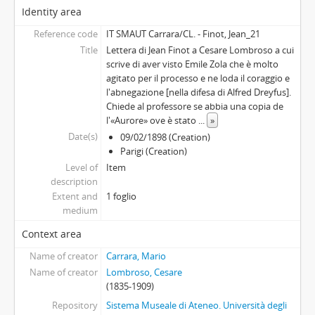
Identity area
Reference code
IT SMAUT Carrara/CL. - Finot, Jean_21
Title
Lettera di Jean Finot a Cesare Lombroso a cui
scrive di aver visto Emile Zola che è molto
agitato per il processo e ne loda il coraggio e
l'abnegazione [nella difesa di Alfred Dreyfus].
Chiede al professore se abbia una copia de
l'«Aurore» ove è stato
...
»
Date(s)
09/02/1898 (Creation)
Parigi (Creation)
Level of
Item
description
Extent and
1 foglio
medium
Context area
Name of creator
Carrara, Mario
Name of creator
Lombroso, Cesare
(1835-1909)
Repository
Sistema Museale di Ateneo. Università degli