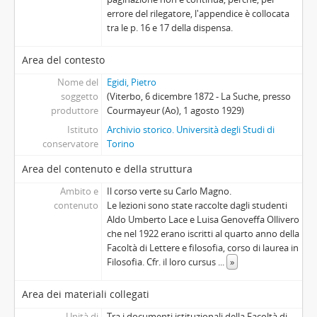
errore del rilegatore, l'appendice è collocata
tra le p. 16 e 17 della dispensa.
Area del contesto
Nome del
Egidi, Pietro
soggetto
(Viterbo, 6 dicembre 1872 - La Suche, presso
produttore
Courmayeur (Ao), 1 agosto 1929)
Istituto
Archivio storico. Università degli Studi di
conservatore
Torino
Area del contenuto e della struttura
Ambito e
Il corso verte su Carlo Magno.
contenuto
Le lezioni sono state raccolte dagli studenti
Aldo Umberto Lace e Luisa Genoveffa Ollivero
che nel 1922 erano iscritti al quarto anno della
Facoltà di Lettere e filosofia, corso di laurea in
Filosofia. Cfr. il loro cursus
...
»
Area dei materiali collegati
Unità di
Tra i documenti istituzionali della Facoltà di