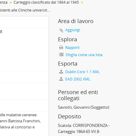
enza
Carteggio classificato dal 1864 al 1945
Posti di assistenti alle Cliniche universitarie
Area di lavoro
Aggiungi
.8
Esplora
Rapporti
Sfoglia come una lista
Esporta
3
Dublin Core 1.1 XML
EAD 2002 XML
Persone ed enti
collegati
Saviotti, Giovanni
(Soggetto)
elle malattie veneree:
Deposito
nni Battista Franchini,
Scatola:
CORRISPONDENZA -
lativa al concorso e
Carteggio 1864-65 VII.8-