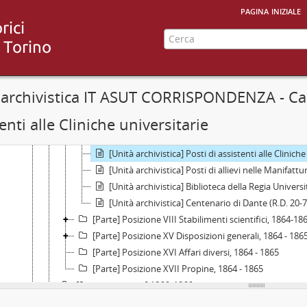
[Parte] Posizione V Facoltà di Scienze fisiche, matema
pagina iniziale
[Parte] Posizione VI Facoltà di Lettere e filosofia, 186
[Parte] Posizione VII Concorsi, 1864 - 1865
[Unità archivistica] Cattedre vacanti in questa Re
[Unità archivistica] Cattedre vacanti nelle altre U
[Unità archivistica] Posti di dottori aggregati, 186
 archivistica IT ASUT CORRISPONDENZA - Cart
[Unità archivistica] Posti nelle scuole tecniche di 
enti alle Cliniche universitarie
[Unità archivistica] Posti gratuiti nel Real Collegi
[Unità archivistica] Premi sui lasciti Balbo, Bricco
[Unità archivistica] Posti di assistenti alle Clinich
[Unità archivistica] Posti di allievi nelle Manifatt
[Unità archivistica] Biblioteca della Regia Universi
[Unità archivistica] Centenario di Dante (R.D. 20-7
[Parte] Posizione VIII Stabilimenti scientifici, 1864-18
[Parte] Posizione XV Disposizioni generali, 1864 - 186
[Parte] Posizione XVI Affari diversi, 1864 - 1865
[Parte] Posizione XVII Propine, 1864 - 1865
[Sotto-sottoserie] 1866, 1866
[Sotto-sottoserie] 1867, 1867