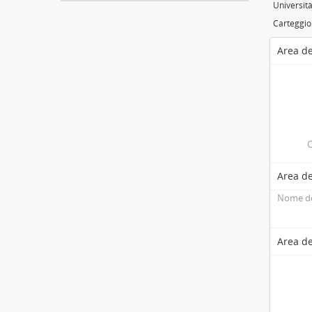
Università
Carteggio 
Area de
C
Area de
Nome de
Area de