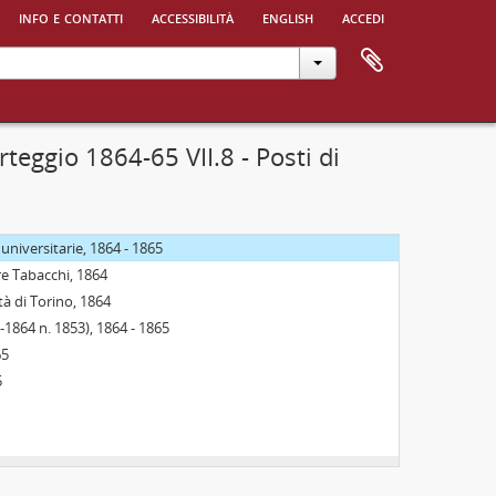
tiche e naturali, 1864 - 1865
info e contatti
accessibilità
english
accedi
4 - 1865
gia Università, 1864 - 1865
niversità. Concorso in Torino, 1864 - 1865
4 - 1865
eggio 1864-65 VII.8 - Posti di
primo grado e nelle classi inferiori ginnasiali, 1864 - 1865
o delle Provincie, 1864 - 1865
 e Martini, 1864 - 1865
e universitarie, 1864 - 1865
ure Tabacchi, 1864
tà di Torino, 1864
-1864 n. 1853), 1864 - 1865
65
5