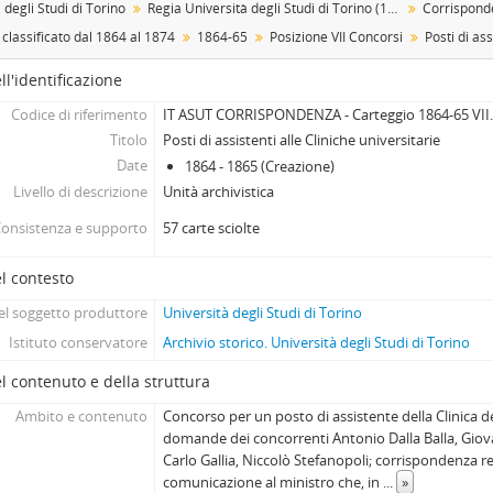
 degli Studi di Torino
Regia Università degli Studi di Torino (1693-1946)
Corrispond
[Sotto-sottoserie] 1868, 1868
classificato dal 1864 al 1874
1864-65
Posizione VII Concorsi
[Sotto-sottoserie] 1869, 1869
[Sotto-sottoserie] 1870, 1870
ll'identificazione
[Sotto-sottoserie] 1871, 1871
Codice di riferimento
IT ASUT CORRISPONDENZA - Carteggio 1864-65 VII
[Sotto-sottoserie] 1872, 1872
Titolo
Posti di assistenti alle Cliniche universitarie
[Sotto-sottoserie] 1873, 1873
Date
1864 - 1865 (Creazione)
[Sotto-sottoserie] 1874, 1872-1875
Livello di descrizione
Unità archivistica
[Sottoserie] Carteggio classificato del 1875, 1875
onsistenza e supporto
57 carte sciolte
[Sottoserie] Carteggio classificato dal 1875 al 1904, 1875-1904
[Sottoserie] Carteggio classificato dal 1904 al 1912, 1904 - 191
l contesto
[Sottoserie] Carteggio classificato dal 1913 al 1945, 1913-1945
[Sub-fondo] Caduti nella Prima Guerra mondiale, 1909-1920
l soggetto produttore
Università degli Studi di Torino
[Sub-fondo] Gestione del personale
Istituto conservatore
Archivio storico. Università degli Studi di Torino
[Sub-fondo] Gestione finanziaria, 1729-1948
l contenuto e della struttura
[Sub-fondo] Gestione patrimoniale, 1904 - 1989-09-18
[Sub-fondo] Facoltà di Teologia, 1729-11-11 - 1877-12-31
Ambito e contenuto
Concorso per un posto di assistente della Clinica d
domande dei concorrenti Antonio Dalla Balla, Giova
[Sub-fondo] Facoltà di Giurisprudenza, 1729 -1971
Carlo Gallia, Niccolò Stefanopoli; corrispondenza re
[Sub-fondo] Facoltà di Medicina (1693-1844), 1693 - 1859
comunicazione al ministro che, in
...
»