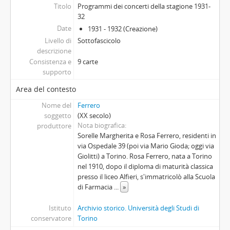
Titolo
Programmi dei concerti della stagione 1931-
32
Date
1931 - 1932 (Creazione)
Livello di
Sottofascicolo
descrizione
Consistenza e
9 carte
supporto
Area del contesto
Nome del
Ferrero
soggetto
(XX secolo)
Nota biografica
produttore
Sorelle Margherita e Rosa Ferrero, residenti in
via Ospedale 39 (poi via Mario Gioda; oggi via
Giolitti) a Torino. Rosa Ferrero, nata a Torino
nel 1910, dopo il diploma di maturità classica
presso il liceo Alfieri, s'immatricolò alla Scuola
di Farmacia
...
»
Istituto
Archivio storico. Università degli Studi di
conservatore
Torino