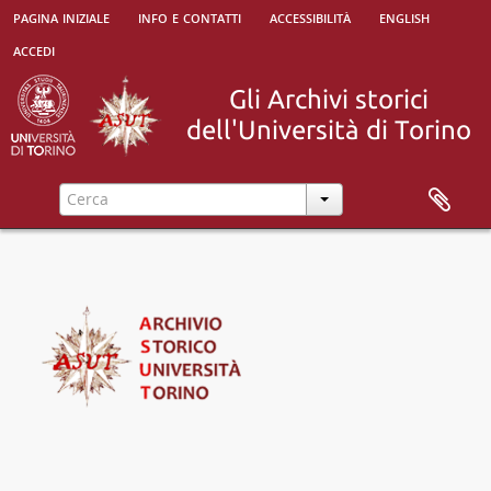
pagina iniziale
info e contatti
accessibilità
english
accedi
[Raccolta] Collezione "Marco Albera", 1500 - 2000
[Parte] Università di Torino e altri istituti, 1572 - 1964
[Parte] Studenti, associazionismo e goliardia, 1755 - 2000
[Serie] Agitazioni e iniziative politiche studentesche, ultimo quarto del XVIII sec. - 1970
[Serie] Associazioni goliardiche, culturali e politiche, 1890 - 2021
[Unità archivistica] Amici della Musica, 1936 - 1938
[Unità archivistica] Associazione amichevole fra gli ingegneri ex-allievi della Scuola di Torino, poi Associazione ingegneri e architetti del Castello del Valentino, 1911 - 1959
[Unità archivistica] Associazione "Galileo Ferraris", poi Sindacato nazionale allievi ingegneri - S.N.A.I., 1911 - 1921
[Unità archivistica] Associazione Studenti Universitari di Cuneo - A.S.U., 1946 - 1950
[Sottoserie] Associazione Torinese Universitaria - A.T.U., 1945 - 1948
[Sottoserie] Associazione Universitaria Torinese - A.U.T., poi Associazione Torinese Universitaria - A.T.U., 1890 - 1922