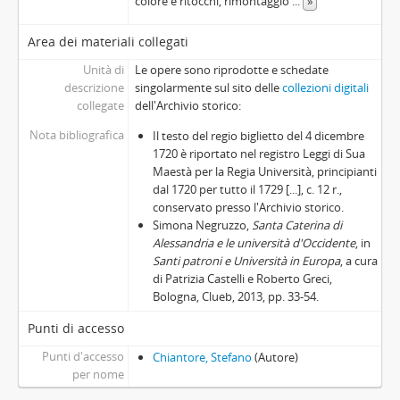
colore e ritocchi, rimontaggio
...
»
Area dei materiali collegati
Unità di
Le opere sono riprodotte e schedate
descrizione
singolarmente sul sito delle
collezioni digitali
collegate
dell'Archivio storico:
Nota bibliografica
Il testo del regio biglietto del 4 dicembre
1720 è riportato nel registro Leggi di Sua
Maestà per la Regia Università, principianti
dal 1720 per tutto il 1729 [...], c. 12 r.,
conservato presso l'Archivio storico.
Simona Negruzzo,
Santa Caterina di
Alessandria e le università d'Occidente
, in
Santi patroni e Università in Europa
, a cura
di Patrizia Castelli e Roberto Greci,
Bologna, Clueb, 2013, pp. 33-54.
Punti di accesso
Punti d'accesso
Chiantore, Stefano
(Autore)
per nome