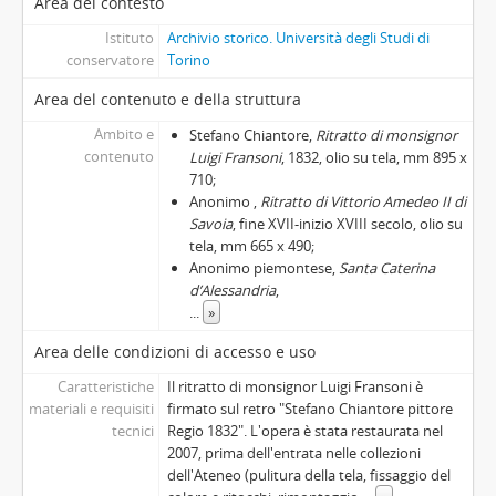
Area del contesto
Istituto
Archivio storico. Università degli Studi di
conservatore
Torino
Area del contenuto e della struttura
Ambito e
Stefano Chiantore,
Ritratto di monsignor
contenuto
Luigi Fransoni
, 1832, olio su tela, mm 895 x
710;
Anonimo ,
Ritratto di Vittorio Amedeo II di
Savoia
, fine XVII-inizio XVIII secolo, olio su
tela, mm 665 x 490;
Anonimo piemontese,
Santa Caterina
d’Alessandria
,
...
»
Area delle condizioni di accesso e uso
Caratteristiche
Il ritratto di monsignor Luigi Fransoni è
materiali e requisiti
firmato sul retro "Stefano Chiantore pittore
tecnici
Regio 1832". L'opera è stata restaurata nel
2007, prima dell'entrata nelle collezioni
dell'Ateneo (pulitura della tela, fissaggio del