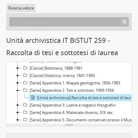
Ricerca veloce
[Fondo] Scienze della Terra, 1841-1983
[Classe] Amministrazione, 1859-1982
Unità archivistica IT BiSTUT 259 -
[Classe] Contabilità e patrimonio, 1881-1984
[Classe] Sedi e locali, 1984 - 2006
Raccolta di tesi e sottotesi di laurea
[Classe] Museo di Geologia e Paleontologia, 1876 - 1993
[Classe] Museo Mineralogico
[Classe] Biblioteca, 1888-1981
[Classe] Didattica, ricerca, 1841-1983
[Serie] Appendice 1. Mappe geologiche, 1856-1983
[Serie] Appendice 2. Tesi e sottotesi, 1909-1956
[Unità archivistica] Raccolta di tesi e sottotesi di laurea, 1909-1956
[Serie] Appendice 3. Lastre e negativi fotografici
[Serie] Appendice 4. Materiale diverso, XIX sec.
[Serie] Appendice 5. Documenti conservati presso il Museo, 1807 - XX sec.