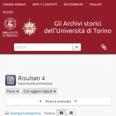
pagina iniziale
info e contatti
accessibilità
english
accedi
Filtri
Risultati 4
Descrizione archivistica
Parte
Con oggetti digitali
Ricerca avanzata
Stampa l'anteprima
Vedere: