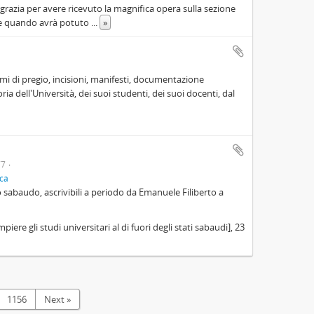
ngrazia per avere ricevuto la magnifica opera sulla sezione
ire quando avrà potuto
...
»
mi di pregio, incisioni, manifesti, documentazione
oria dell'Università, dei suoi studenti, dei suoi docenti, dal
77
ica
ato sabaudo, ascrivibili a periodo da Emanuele Filiberto a
re gli studi universitari al di fuori degli stati sabaudi], 23
1156
Next »