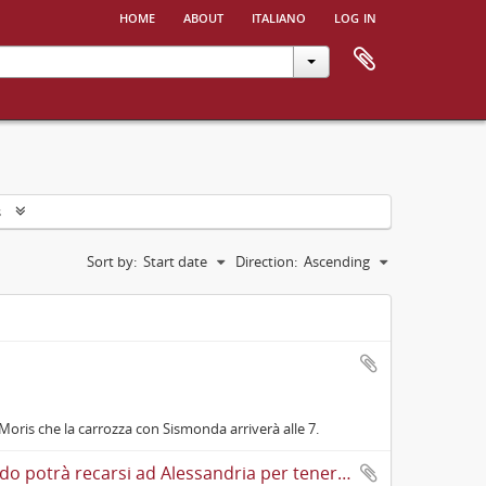
home
about
italiano
log in
s
Sort by:
Start date
Direction:
Ascending
 Moris che la carrozza con Sismonda arriverà alle 7.
Lettera di Pio Foà a Cesare Lombroso cui scrive in merito a quando potrà recarsi ad Alessandria per tenere una conferenza sulla tubercolosi