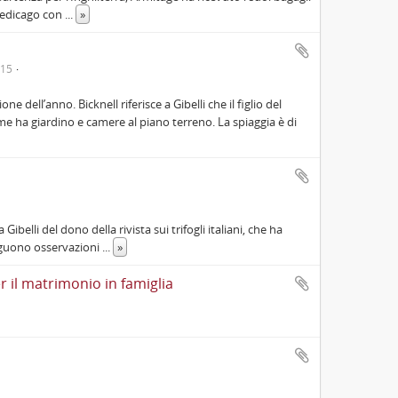
 Medicago con
...
»
-15
ne dell’anno. Bicknell riferisce a Gibelli che il figlio del
ome ha giardino e camere al piano terreno. La spiaggia è di
ibelli del dono della rivista sui trifogli italiani, che ha
Seguono osservazioni
...
»
er il matrimonio in famiglia