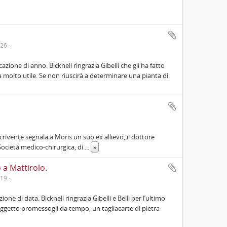
-26
azione di anno. Bicknell ringrazia Gibelli che gli ha fatto
tata molto utile. Se non riuscirà a determinare una pianta di
scrivente segnala a Moris un suo ex allievo, il dottore
Società medico-chirurgica, di
...
»
a Mattirolo.
-19
one di data. Bicknell ringrazia Gibelli e Belli per l’ultimo
 oggetto promessogli da tempo, un tagliacarte di pietra