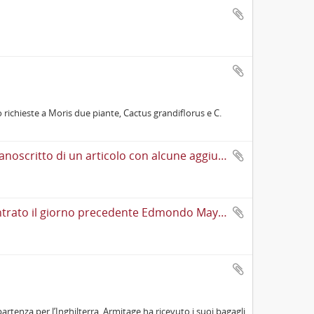
 richieste a Moris due piante, Cactus grandiflorus e C.
Lettera di Cesare de Lollis a Cesare Lombroso cui restituisce il manoscritto di un articolo con alcune aggiunte; scrive che gradirebbe averne qualche estratto perché vorrebbe "far conoscere [l'articolo] a qualche Colombista d'America"
Lettera di Enrico Ferri a Cesare Lombroso cui scrive di aver incontrato il giorno precedente Edmondo Mayor Des Planches il quale spera che Francesco Crispi "prenda abbonamento a 10 Archivi", chiede se il prossimo numero dell'«Archivio di psichiatria» stia per uscire, gli invia manoscritti bibliografici e giudica come "insensatissima" l'idea di pubblicare l'«Archivio di psichiatria» a volume e non regolarmente. Lo informa di stare scrivendo la prolusione per Pisa da pubblicarsi sull'«Archivio giuridico» di Filippo Serafini ed una recensione di un libro per la rivista di Giuseppe Albini. Accenna al proprio atteggiamento contro Zanardelli, alla relazione che farà per Agostino Berenini nella seconda metà di marzo e al fatto che è certo di avere la cattedra a Pisa
a partenza per l’Inghilterra, Armitage ha ricevuto i suoi bagagli