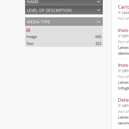
name
level of description
IT SMA
Part o
media type
All
Invio
IT ORT
Image
645
Part o
Text
322
Letter
identi
Invio
IT ORT
Part o
Letter
trifog
Dete
IT ORT
Part o
Letter
second