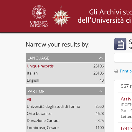
Narrow your results by:
Ar
language
Unique records
23106
Print 
Italian
23106
English
43
967 r
part of
Arri
All
IT ORT
Università degli Studi di Torino
8550
Part o
Orto botanico
4628
Letter
Donazione Carrara
2325
Lombroso, Cesare
1100