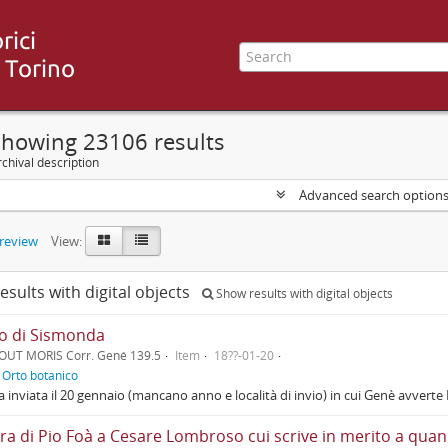
Showing 23106 results
chival description
Advanced search option
preview
View:
esults with digital objects
Show results with digital objects
vo di Sismonda
OUT MORIS Corr. Gené 139.5
Item
18??-01-20
f
Orto botanico
a inviata il 20 gennaio (mancano anno e località di invio) in cui Genè avverte