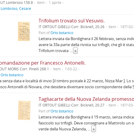
AUT Lombroso 158.8
Item
1 aprile
f
Lombroso, Cesare
Trifolium trovato sul Vesuvio.
IT ORTOUT GIBELLI Corr. Bicknell, 20.26
Item
18??-02
Part of
Orto botanico
Lettera inviata da Bordighera il 26 febbraio, senza indic
avere la 33a parte della rivista sui trifogli, che gli è s
Trifolium trovata
...
»
omandazione per Francesco Antonelli.
OUT MORIS Corr. Pinelli 268.1
Item
?-03-22
f
Orto botanico
a senza data e località di invio [il timbro postale è 22 marzo, Nizza Mar.]. Lo 
sco Antonelli di Novara, che desidera diventare socio corrispondente della 
Tagliacarte della Nuova Zelanda promesso 
IT ORTOUT GIBELLI Corr. Bicknell, 20.27
Item
18??-03
Part of
Orto botanico
Lettera inviata da Bordighera il 19 marzo, senza indicazi
fascicolo sui trifogli. Deve consegnare a Mattirolo un
verde della Nuova Zelanda,
...
»