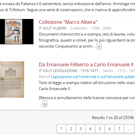
a inviata da Pallanza il 6 settembre, senza indicazione dell’anno. Armitage ri
s di Trifolium. Segue una serie di osservazioni, che si riserva di approfond
Collezione "Marco Albera"
IT ASUT ALBERA
Collection
1500 - 2000
Documenti manoscritti e a stampa, tesi di laurea, volu
fotografica, quadri e cimeli, per lo più riguardanti la st
secondo Cinquecento ai primi
...
»
Da Emanuele Filiberto a Carlo Emanuele II
IT ASUT LEGISLAZIONE - 1576-1677
Series
1572 - 16
Part of
Legislazione sull'Università e sull'Istruzione pubbl
Testi di legge a stampa relativi all'istruzione nello st
Carlo Emanuele II:
[Revoca e annullamento delle licenze concesse per compie
...
»
Results 1 to 20 of 23106
1
2
3
4
5
6
7
...