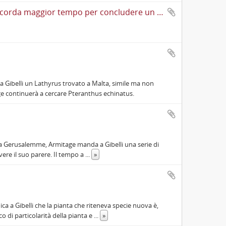
Cartolina postale di Gaetano Pini a Cesare Lombroso in cui gli accorda maggior tempo per concludere un suo lavoro e lo informa che Vallardi ha a disposizione solo le immagini usate per il "Trattato elementare di anatomia" di Strambio e che se preferisce può inviarne altre; gli propone inoltre di fare una monografia sul cranio "Anatomia normale, antropologia e anatomia patologica" se ciò gli facilitasse l'opera
 a Gibelli un Lathyrus trovato a Malta, simile ma non
age continuerà a cercare Pteranthus echinatus.
 da Gerusalemme, Armitage manda a Gibelli una serie di
vere il suo parere. Il tempo a
...
»
a a Gibelli che la pianta che riteneva specie nuova è,
 di particolarità della pianta e
...
»