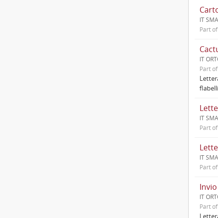
Cart
IT SMA
Part o
Cactu
IT ORT
Part o
Letter
flabell
IT SM
Part o
IT SMA
Part o
Invio
IT ORT
Part o
Letter