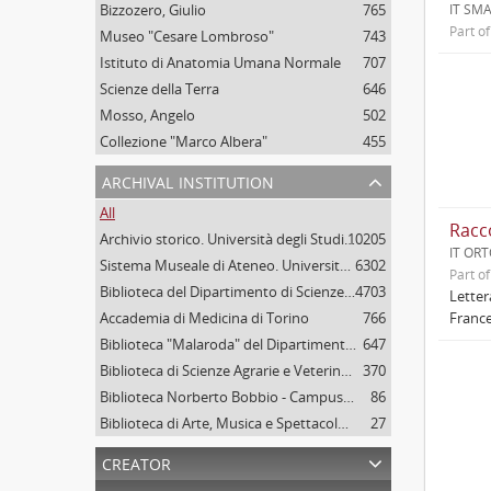
Bizzozero, Giulio
765
IT SM
Part o
Museo "Cesare Lombroso"
743
Istituto di Anatomia Umana Normale
707
Scienze della Terra
646
Mosso, Angelo
502
Collezione "Marco Albera"
455
archival institution
All
Racc
Archivio storico. Università degli Studi di Torino
10205
IT ORT
Sistema Museale di Ateneo. Università degli Studi di Torino
6302
Part o
Biblioteca del Dipartimento di Scienze della vita e Biologia dei sistemi. Sede di Biologia vegetale. Università degli studi di Torino
4703
Letter
Accademia di Medicina di Torino
766
France
Biblioteca "Malaroda" del Dipartimento di Scienze della Terra. Università degli Studi di Torino
647
Biblioteca di Scienze Agrarie e Veterinarie. Università degli Studi di Torino
370
Biblioteca Norberto Bobbio - Campus "Luigi Einaudi", Università degli Studi di Torino
86
Biblioteca di Arte, Musica e Spettacolo. Università degli Studi di Torino
27
creator