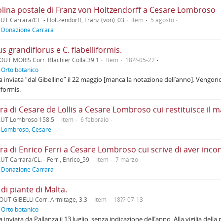
olina postale di Franz von Holtzendorff a Cesare Lombroso
UT Carrara/CL. - Holtzendorff, Franz (von)_03
Item
5 agosto
f
Donazione Carrara
s grandiflorus e C. flabelliformis.
OUT MORIS Corr. Blachier Colla.39.1
Item
18??-05-22
f
Orto botanico
a inviata “dal Gibellino” il 22 maggio [manca la notazione dell’anno]. Vengono
iformis.
AUT Lombroso 158.5
Item
6 febbraio
f
Lombroso, Cesare
UT Carrara/CL. - Ferri, Enrico_59
Item
7 marzo
f
Donazione Carrara
 di piante di Malta.
OUT GIBELLI Corr. Armitage, 3.3
Item
18??-07-13
f
Orto botanico
a inviata da Pallanza il 13 luglio, senza indicazione dell’anno. Alla vigilia dell