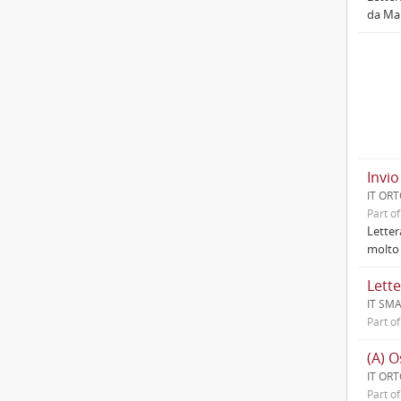
da Mal
Invio
IT ORT
Part o
Lettera
molto 
Lette
IT SM
Part o
(A) O
IT ORT
Part o