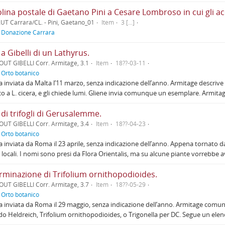
UT Carrara/CL. - Pini, Gaetano_01
Item
3 [...]
f
Donazione Carrara
 a Gibelli di un Lathyrus.
OUT GIBELLI Corr. Armitage, 3.1
Item
18??-03-11
f
Orto botanico
a inviata da Malta l’11 marzo, senza indicazione dell’anno. Armitage descrive
co a L. cicera, e gli chiede lumi. Gliene invia comunque un esemplare. Armit
 di trifogli di Gerusalemme.
OUT GIBELLI Corr. Armitage, 3.4
Item
18??-04-23
f
Orto botanico
a inviata da Roma il 23 aprile, senza indicazione dell’anno. Appena tornato
li locali. I nomi sono presi da Flora Orientalis, ma su alcune piante vorrebbe a
rminazione di Trifolium ornithopodioides.
OUT GIBELLI Corr. Armitage, 3.7
Item
18??-05-29
f
Orto botanico
a inviata da Roma il 29 maggio, senza indicazione dell’anno. Armitage comunic
o Heldreich, Trifolium ornithopodioides, o Trigonella per DC. Segue un elenco