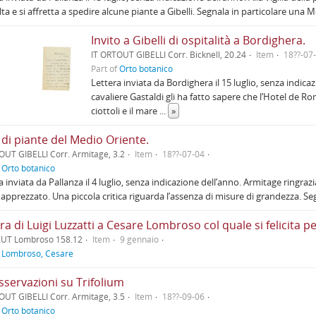
ta e si affretta a spedire alcune piante a Gibelli. Segnala in particolare una
Invito a Gibelli di ospitalità a Bordighera.
IT ORTOUT GIBELLI Corr. Bicknell, 20.24
Item
18??-07
Part of
Orto botanico
Lettera inviata da Bordighera il 15 luglio, senza indicazio
cavaliere Gastaldi gli ha fatto sapere che l’Hotel de R
ciottoli e il mare
...
»
 di piante del Medio Oriente.
OUT GIBELLI Corr. Armitage, 3.2
Item
18??-07-04
f
Orto botanico
 inviata da Pallanza il 4 luglio, senza indicazione dell’anno. Armitage ringrazia G
apprezzato. Una piccola critica riguarda l’assenza di misure di grandezza. 
ra di Luigi Luzzatti a Cesare Lombroso col quale si felicita p
AUT Lombroso 158.12
Item
9 gennaio
f
Lombroso, Cesare
sservazioni su Trifolium
OUT GIBELLI Corr. Armitage, 3.5
Item
18??-09-06
f
Orto botanico