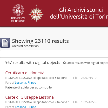
Showing 23110 results
Archival description
967 results with digital objects
Show results with digital object
Certificato di idoneità
IT SMAUT LESSONA Filippo fascicolo 6 faldone 1
File
28/07/1910
Part of
Lessona, Filippo
Patente di guida per automobile.
Carte di Giuseppe Lessona
IT SMAUT LESSONA Filippo fascicolo 9 faldone 1
File
1825-1858
Part of
Lessona, Filippo