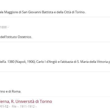
e Maggiore di San Giovanni Battista e della Città di Torino.
/1888
ll'Istituto Ostetrico.
ell’a. 1380 (Napoli, 1906); Carlo I d’Angiò e l’abbazia di S. Maria della Vittor
orino e di Roma.
erna, R. Università di Torino
1911-12
File
1911-1912