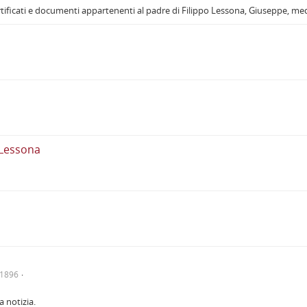
ertificati e documenti appartenenti al padre di Filippo Lessona, Giuseppe, med
o Lessona
/1896
a notizia.