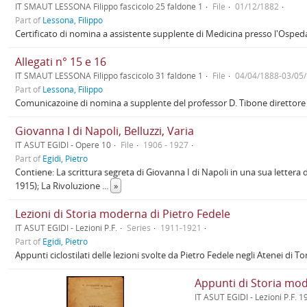
IT SMAUT LESSONA Filippo fascicolo 25 faldone 1
File
01/12/1882
Part of
Lessona, Filippo
Certificato di nomina a assistente supplente di Medicina presso l'Ospedal
Allegati n° 15 e 16
IT SMAUT LESSONA Filippo fascicolo 31 faldone 1
File
04/04/1888-03/05
Part of
Lessona, Filippo
Comunicazoine di nomina a supplente del professor D. Tibone direttore de
Giovanna I di Napoli, Belluzzi, Varia
IT ASUT EGIDI - Opere 10
File
1906 - 1927
Part of
Egidi, Pietro
Contiene: La scrittura segreta di Giovanna I di Napoli in una sua lettera d
1915); La Rivoluzione
...
»
Lezioni di Storia moderna di Pietro Fedele
IT ASUT EGIDI - Lezioni P.F.
Series
1911-1921
Part of
Egidi, Pietro
Appunti ciclostilati delle lezioni svolte da Pietro Fedele negli Atenei di T
Appunti di Storia mod
IT ASUT EGIDI - Lezioni P.F. 