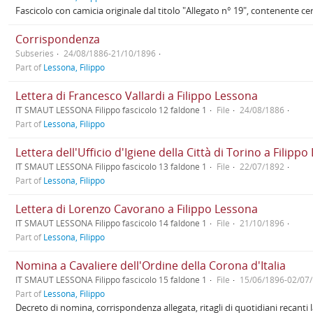
Fascicolo con camicia originale dal titolo "Allegato n° 19", contenente c
Corrispondenza
Subseries
24/08/1886-21/10/1896
Part of
Lessona, Filippo
Lettera di Francesco Vallardi a Filippo Lessona
IT SMAUT LESSONA Filippo fascicolo 12 faldone 1
File
24/08/1886
Part of
Lessona, Filippo
Lettera dell'Ufficio d'Igiene della Città di Torino a Filipp
IT SMAUT LESSONA Filippo fascicolo 13 faldone 1
File
22/07/1892
Part of
Lessona, Filippo
Lettera di Lorenzo Cavorano a Filippo Lessona
IT SMAUT LESSONA Filippo fascicolo 14 faldone 1
File
21/10/1896
Part of
Lessona, Filippo
Nomina a Cavaliere dell'Ordine della Corona d'Italia
IT SMAUT LESSONA Filippo fascicolo 15 faldone 1
File
15/06/1896-02/07
Part of
Lessona, Filippo
Decreto di nomina, corrispondenza allegata, ritagli di quotidiani recanti l