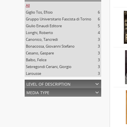
All
Giglio Tos, Efisio
6
Gruppo Universitario Fascista di Torino
6
Giulio Einaudi Editore
5
Longhi, Roberto
4
Canonico, Tancredi
3
Bonacossa, Giovanni Stefano
3
Cesano, Gaspare
3
Balbo, Felice
3
Sebregondi Ceriani, Giorgio
3
Larousse
3
level of description
media type