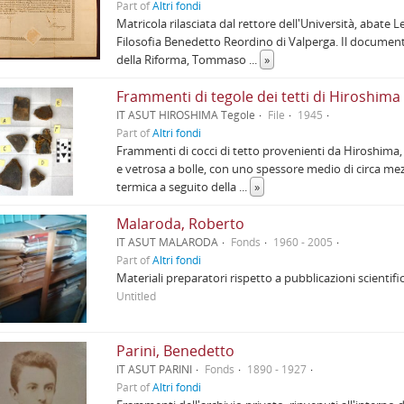
Part of
Altri fondi
Matricola rilasciata dal rettore dell'Università, abate 
Filosofia Benedetto Reordino di Valperga. Il documen
della Riforma, Tommaso
...
»
Frammenti di tegole dei tetti di Hiroshima
IT ASUT HIROSHIMA Tegole
File
1945
Part of
Altri fondi
Frammenti di cocci di tetto provenienti da Hiroshima, c
e vetrosa a bolle, con uno spessore medio di circa mez
termica a seguito della
...
»
Malaroda, Roberto
IT ASUT MALARODA
Fonds
1960 - 2005
Part of
Altri fondi
Materiali preparatori rispetto a pubblicazioni scientifi
Untitled
Parini, Benedetto
IT ASUT PARINI
Fonds
1890 - 1927
Part of
Altri fondi