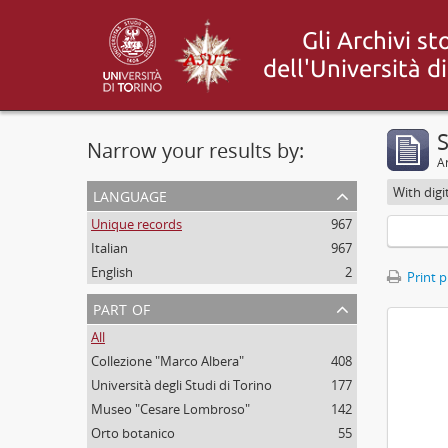
Narrow your results by:
Ar
language
With digi
Unique records
967
Italian
967
English
2
Print 
part of
All
Collezione "Marco Albera"
408
Università degli Studi di Torino
177
Museo "Cesare Lombroso"
142
Orto botanico
55