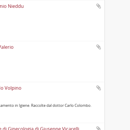
onio Nieddu
Valerio
do Volpino
onamento in Igiene. Raccolte dal dottor Carlo Colombo.
e di Ginecologia di Giuseppe Vicarelli