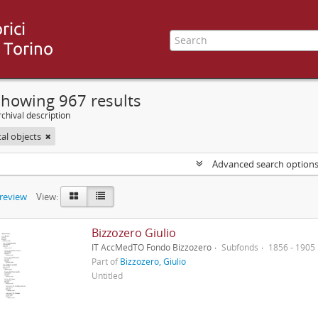
Showing 967 results
chival description
tal objects
Advanced search option
preview
View:
Bizzozero Giulio
IT AccMedTO Fondo Bizzozero
Subfonds
1856 - 1905
Part of
Bizzozero, Giulio
Untitled