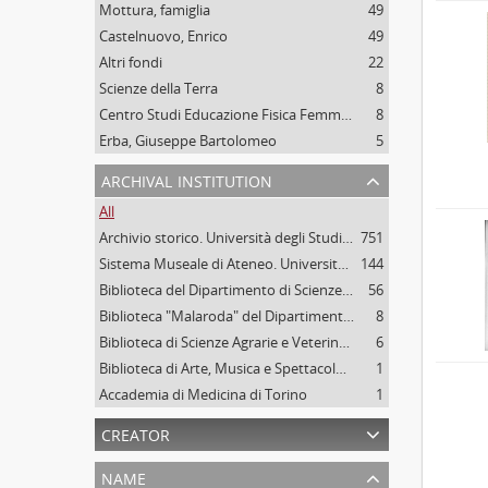
Mottura, famiglia
49
Castelnuovo, Enrico
49
Altri fondi
22
Scienze della Terra
8
Centro Studi Educazione Fisica Femminile - CSEFF
8
Erba, Giuseppe Bartolomeo
5
archival institution
All
Archivio storico. Università degli Studi di Torino
751
Sistema Museale di Ateneo. Università degli Studi di Torino
144
Biblioteca del Dipartimento di Scienze della vita e Biologia dei sistemi. Sede di Biologia vegetale. Università degli studi di Torino
56
Biblioteca "Malaroda" del Dipartimento di Scienze della Terra. Università degli Studi di Torino
8
Biblioteca di Scienze Agrarie e Veterinarie. Università degli Studi di Torino
6
Biblioteca di Arte, Musica e Spettacolo. Università degli Studi di Torino
1
Accademia di Medicina di Torino
1
creator
name