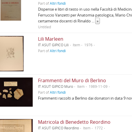
Part of
Altri fondi
Dispense e libri di testo in uso nella Facoltà di Medic
Ferruccio Vanzetti per Anatomia patologica, Mario Ch
certamente docenti di Rinaldo
...
»
Untitled
Lili Marleen
IT ASUT GIPICO Lili
Item
1976
Part of
Altri fondi
Frammenti del Muro di Berlino
IT ASUT GIPICO Muro
Item
1989-11-09
Part of
Altri fondi
Frammenti raccolti a Berlino dai donatori in data 9 n
Matricola di Benedetto Reordino
IT ASUT GIPICO Reordino
Item
1772