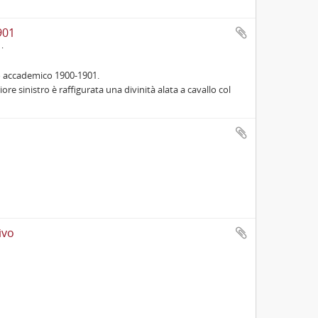
901
no accademico 1900-1901.
iore sinistro è raffigurata una divinità alata a cavallo col
ivo