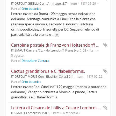
IT ORTOUT GIBELLI Corr. Armitage, 3.7
Item
18??-05-29
Part of
Orto botanico
Lettera inviata da Roma il 29 maggio, senza indicazione
dell’anno. Armitage comunica a Gibelli che la pianta che
riteneva specie nuova è, secondo Heldreich, Trifolium
ornithopodioides, o Trigonella per DC. Segue un elenco di
particolarità della pianta e
...
»
Cartolina postale di Franz von Holtzendorff a Cesare Lombroso
IT SMAUT Carrara/CL. - Holtzendorff, Franz (von)_03
Item
5 agosto
Part of
Donazione Carrara
Cactus grandiflorus e C. flabelliformis.
IT ORTOUT MORIS Corr. Blachier Colla.39.1
Item
18??-05-22
Part of
Orto botanico
Lettera inviata “dal Gibellino” il 22 maggio [manca la notazione
dell’anno]. Vengono richieste a Moris due piante, Cactus
grandiflorus e C. flabelliformis.
Lettera di Cesare de Lollis a Cesare Lombroso cui restituisce il manoscritto di un articolo con alcune aggiunte; scrive che gradirebbe averne qualche estratto perché vorrebbe "far conoscere [l'articolo] a qualche Colombista d'America"
IT SMAUT Lombroso 158.5
Item
6 febbraio