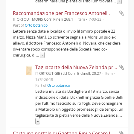
determinare una pianta di Trifolium trovata
...
»
Raccomandazione per Francesco Antonelli.
IT ORTOUT MORIS Corr. Pinelli 268.1
Item
?-03-22
Part of
Orto botanico
Lettera senza data e località di invio [il timbro postale è 22
marzo, Nizza Mar.]. Lo scrivente segnala a Moris un suo ex
allievo, il dottore Francesco Antonelli di Novara, che desidera
diventare socio corrispondente della Società medico-
chirurgica, di
...
»
Tagliacarte della Nuova Zelanda promesso a Mattirolo.
IT ORTOUT GIBELLI Corr. Bicknell, 20.27
Item
18??-03-19
Part of
Orto botanico
Lettera inviata da Bordighera il 19 marzo, senza
indicazione di data. Bicknell ringrazia Gibelli e Belli
per l’ultimo fascicolo sui trifogli. Deve consegnare
a Mattirolo un oggetto promessogli da tempo, un
tagliacarte di pietra verde della Nuova Zelanda,
...
»
Cartolina postale di Gaetano Pini a Cesare Lombroso in cui gli accorda maggior tempo per concludere un suo lavoro e lo informa che Vallardi ha a disposizione solo le immagini usate per il "Trattato elementare di anatomia" di Strambio e che se preferisce può inviarne altre; gli propone inoltre di fare una monografia sul cranio "Anatomia normale, antropologia e anatomia patologica" se ciò gli facilitasse l'opera