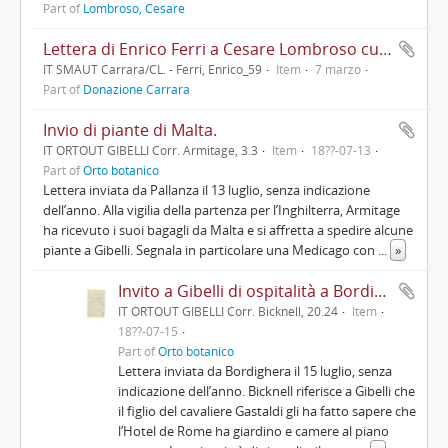
Part of
Lombroso, Cesare
Lettera di Enrico Ferri a Cesare Lombroso cui scrive di aver incontrato il giorno precedente Edmondo Mayor Des Planches il quale spera che Francesco Crispi "prenda abbonamento a 10 Archivi", chiede se il prossimo numero dell'«Archivio di psichiatria» stia per uscire, gli invia manoscritti bibliografici e giudica come "insensatissima" l'idea di pubblicare l'«Archivio di psichiatria» a volume e non regolarmente. Lo informa di stare scrivendo la prolusione per Pisa da pubblicarsi sull'«Archivio giuridico» di Filippo Serafini ed una recensione di un libro per la rivista di Giuseppe Albini. Accenna al proprio atteggiamento contro Zanardelli, alla relazione che farà per Agostino Berenini nella seconda metà di marzo e al fatto che è certo di avere la cattedra a Pisa
IT SMAUT Carrara/CL. - Ferri, Enrico_59
Item
7 marzo
Part of
Donazione Carrara
Invio di piante di Malta.
IT ORTOUT GIBELLI Corr. Armitage, 3.3
Item
18??-07-13
Part of
Orto botanico
Lettera inviata da Pallanza il 13 luglio, senza indicazione
dell’anno. Alla vigilia della partenza per l’Inghilterra, Armitage
ha ricevuto i suoi bagagli da Malta e si affretta a spedire alcune
piante a Gibelli. Segnala in particolare una Medicago con
...
»
Invito a Gibelli di ospitalità a Bordighera.
IT ORTOUT GIBELLI Corr. Bicknell, 20.24
Item
18??-07-15
Part of
Orto botanico
Lettera inviata da Bordighera il 15 luglio, senza
indicazione dell’anno. Bicknell riferisce a Gibelli che
il figlio del cavaliere Gastaldi gli ha fatto sapere che
l’Hotel de Rome ha giardino e camere al piano