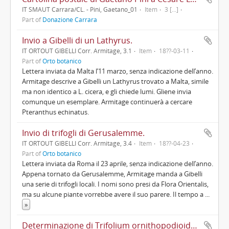
IT SMAUT Carrara/CL. - Pini, Gaetano_01
Item
3 [...]
Part of
Donazione Carrara
Invio a Gibelli di un Lathyrus.
IT ORTOUT GIBELLI Corr. Armitage, 3.1
Item
18??-03-11
Part of
Orto botanico
Lettera inviata da Malta l’11 marzo, senza indicazione dell’anno.
Armitage descrive a Gibelli un Lathyrus trovato a Malta, simile
ma non identico a L. cicera, e gli chiede lumi. Gliene invia
comunque un esemplare. Armitage continuerà a cercare
Pteranthus echinatus.
Invio di trifogli di Gerusalemme.
IT ORTOUT GIBELLI Corr. Armitage, 3.4
Item
18??-04-23
Part of
Orto botanico
Lettera inviata da Roma il 23 aprile, senza indicazione dell’anno.
Appena tornato da Gerusalemme, Armitage manda a Gibelli
una serie di trifogli locali. I nomi sono presi da Flora Orientalis,
ma su alcune piante vorrebbe avere il suo parere. Il tempo a
...
»
Determinazione di Trifolium ornithopodioides.