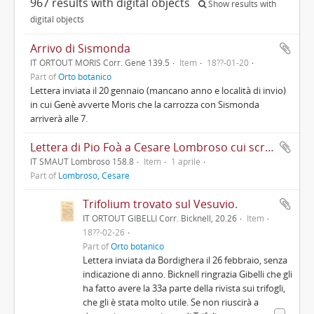
967 results with digital objects
Show results with
digital objects
Arrivo di Sismonda
IT ORTOUT MORIS Corr. Gené 139.5
Item
18??-01-20
Part of
Orto botanico
Lettera inviata il 20 gennaio (mancano anno e località di invio)
in cui Genè avverte Moris che la carrozza con Sismonda
arriverà alle 7.
Lettera di Pio Foà a Cesare Lombroso cui scrive in merito a quando potrà recarsi ad Alessandria per tenere una conferenza sulla tubercolosi
IT SMAUT Lombroso 158.8
Item
1 aprile
Part of
Lombroso, Cesare
Trifolium trovato sul Vesuvio.
IT ORTOUT GIBELLI Corr. Bicknell, 20.26
Item
18??-02-26
Part of
Orto botanico
Lettera inviata da Bordighera il 26 febbraio, senza
indicazione di anno. Bicknell ringrazia Gibelli che gli
ha fatto avere la 33a parte della rivista sui trifogli,
che gli è stata molto utile. Se non riuscirà a