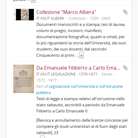
Collezione "Marco Albera"
IT ASUT ALBERA
Collection
1500 - 2000
Documenti manoscritti e a stampa, tesi di laurea,
volumi di pregio, incisioni, manifesti,
documentazione fotografica, quadri e cimeli, per
lo più riguardanti la storia dell'Università, dei suoi
studenti, dei suoi docenti, dal secondo
Cinquecento ai primi
...
»
Da Emanuele Filiberto a Carlo Emanuele II
IT ASUT LEGISLAZIONE - 1576-1677
Series
1572 - 1677
Part of
Legislazione sull'Università e sull'Istruzione
pubblica
Testi di legge a stampa relativi all'istruzione nello
stato sabaudo, ascrivibili a periodo da Emanuele
Filiberto a Carlo Emanuele II:
[Revoca e annullamento delle licenze concesse per
compiere gli studi universitari al di fuori degli stati
sabaudi], 23