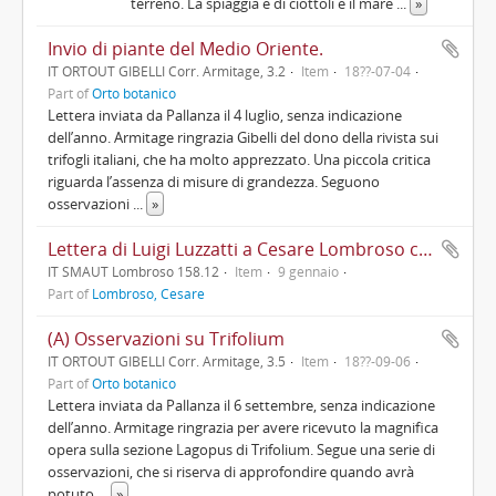
terreno. La spiaggia è di ciottoli e il mare
...
»
Invio di piante del Medio Oriente.
IT ORTOUT GIBELLI Corr. Armitage, 3.2
Item
18??-07-04
Part of
Orto botanico
Lettera inviata da Pallanza il 4 luglio, senza indicazione
dell’anno. Armitage ringrazia Gibelli del dono della rivista sui
trifogli italiani, che ha molto apprezzato. Una piccola critica
riguarda l’assenza di misure di grandezza. Seguono
osservazioni
...
»
Lettera di Luigi Luzzatti a Cesare Lombroso col quale si felicita per il matrimonio in famiglia
IT SMAUT Lombroso 158.12
Item
9 gennaio
Part of
Lombroso, Cesare
(A) Osservazioni su Trifolium
IT ORTOUT GIBELLI Corr. Armitage, 3.5
Item
18??-09-06
Part of
Orto botanico
Lettera inviata da Pallanza il 6 settembre, senza indicazione
dell’anno. Armitage ringrazia per avere ricevuto la magnifica
opera sulla sezione Lagopus di Trifolium. Segue una serie di
osservazioni, che si riserva di approfondire quando avrà
potuto
...
»