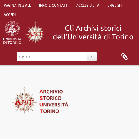
pagina iniziale
info e contatti
accessibilità
english
accedi
[Raccolta] Collezione "Marco Albera", 1500 - 2000
[Parte] Università di Torino e altri istituti, 1572 - 1964
[Parte] Studenti, associazionismo e goliardia, 1755 - 2000
[Serie] Agitazioni e iniziative politiche studentesche, ultimo quarto del XVIII sec. - 1970
[Serie] Associazioni goliardiche, culturali e politiche, 1890 - 2021
[Unità archivistica] Amici della Musica, 1936 - 1938
[Unità archivistica] Associazione amichevole fra gli ingegneri ex-allievi della Scuola di Torino, poi Associazione ingegneri e architetti del Castello del Valentino, 1911 - 1959
[Unità archivistica] Associazione "Galileo Ferraris", poi Sindacato nazionale allievi ingegneri - S.N.A.I., 1911 - 1921
[Unità archivistica] Associazione Studenti Universitari di Cuneo - A.S.U., 1946 - 1950
[Sottoserie] Associazione Torinese Universitaria - A.T.U., 1945 - 1948
[Sottoserie] Associazione Universitaria Torinese - A.U.T., poi Associazione Torinese Universitaria - A.T.U., 1890 - 1922
[Unità archivistica] Cine Club Universitario, 1950 - 1955