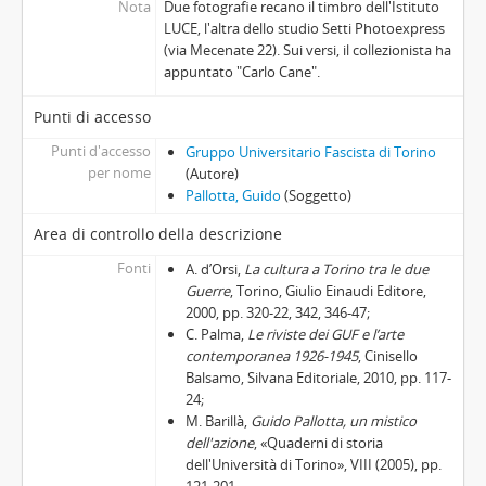
Nota
Due fotografie recano il timbro dell'Istituto
LUCE, l'altra dello studio Setti Photoexpress
(via Mecenate 22). Sui versi, il collezionista ha
appuntato "Carlo Cane".
Punti di accesso
Punti d'accesso
Gruppo Universitario Fascista di Torino
per nome
(Autore)
Pallotta, Guido
(Soggetto)
Area di controllo della descrizione
Fonti
A. d’Orsi,
La cultura a Torino tra le due
Guerre
, Torino, Giulio Einaudi Editore,
2000, pp. 320-22, 342, 346-47;
C. Palma,
Le riviste dei GUF e l’arte
contemporanea 1926-1945
, Cinisello
Balsamo, Silvana Editoriale, 2010, pp. 117-
24;
M. Barillà,
Guido Pallotta, un mistico
dell'azione
, «Quaderni di storia
dell'Università di Torino», VIII (2005), pp.