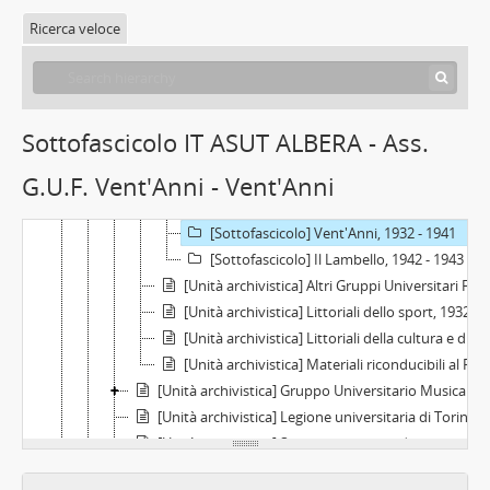
[Unità archivistica] Centro Universitario Cinematografico - C.U.C., 1954 - 1962
Ricerca veloce
[Unità archivistica] Centro Universitario Teatrale - C.U.T., 1958
[Unità archivistica] Corale Universitaria, 1979
[Unità archivistica] Dogatum Genuense Supremus Ordo Goliardicus Liguriae - S.O.G.L., 1947 - 1996
[Sottoserie] Gruppi Universitari Fascisti - G.U.F., 1927 - 1943
Sottofascicolo IT ASUT ALBERA - Ass.
[Unità archivistica] Gruppo Universitario Fascista di Torino e nuclei provinciali, 1927 - 1943
G.U.F. Vent'Anni - Vent'Anni
[Sottofascicolo] Carte e pubblicazioni, 1927 - 1942
[Sottofascicolo] Rivista Universitaria, 1927 - 1928
[Sottofascicolo] Vent'Anni, 1932 - 1941
[Sottofascicolo] Il Lambello, 1942 - 1943
[Unità archivistica] Altri Gruppi Universitari Fascisti, 1933 - 1941
[Unità archivistica] Littoriali dello sport, 1932 - 1940
[Unità archivistica] Littoriali della cultura e dell’arte e del lavoro, 1935 - 1942
[Unità archivistica] Materiali riconducibili al P.N.F., 1933 - 1942
[Unità archivistica] Gruppo Universitario Musicale - G.U.M., 1923 - 1937
[Unità archivistica] Legione universitaria di Torino "Principe di Piemonte", 1934 - 1942
[Unità archivistica] Sottocomitato studentesco della Società "Dante Alighieri", 1901-1922
[Unità archivistica] Summus Taroccorum Ordo Taurinensis, 1977 - 1986