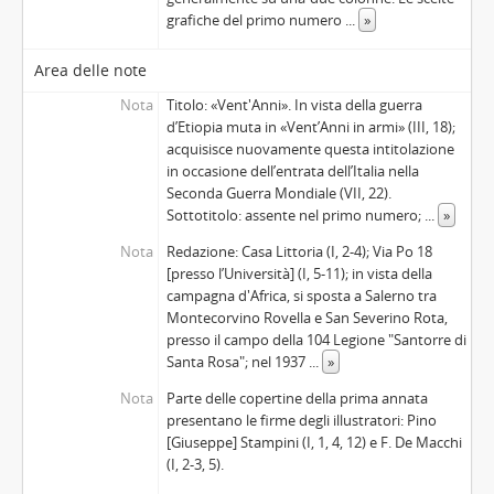
grafiche del primo numero
...
»
Area delle note
Nota
Titolo: «Vent'Anni». In vista della guerra
d’Etiopia muta in «Vent’Anni in armi» (III, 18);
acquisisce nuovamente questa intitolazione
in occasione dell’entrata dell’Italia nella
Seconda Guerra Mondiale (VII, 22).
Sottotitolo: assente nel primo numero;
...
»
Nota
Redazione: Casa Littoria (I, 2-4); Via Po 18
[presso l’Università] (I, 5-11); in vista della
campagna d'Africa, si sposta a Salerno tra
Montecorvino Rovella e San Severino Rota,
presso il campo della 104 Legione "Santorre di
Santa Rosa"; nel 1937
...
»
Nota
Parte delle copertine della prima annata
presentano le firme degli illustratori: Pino
[Giuseppe] Stampini (I, 1, 4, 12) e F. De Macchi
(I, 2-3, 5).