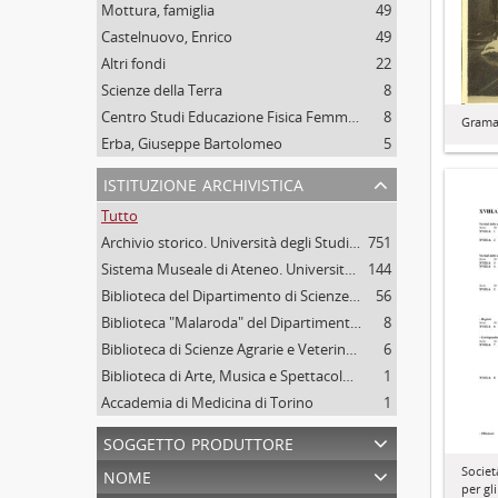
Mottura, famiglia
49
Castelnuovo, Enrico
49
Altri fondi
22
Scienze della Terra
8
Centro Studi Educazione Fisica Femminile - CSEFF
8
Graman
Erba, Giuseppe Bartolomeo
5
istituzione archivistica
Tutto
Archivio storico. Università degli Studi di Torino
751
Sistema Museale di Ateneo. Università degli Studi di Torino
144
Biblioteca del Dipartimento di Scienze della vita e Biologia dei sistemi. Sede di Biologia vegetale. Università degli studi di Torino
56
Biblioteca "Malaroda" del Dipartimento di Scienze della Terra. Università degli Studi di Torino
8
Biblioteca di Scienze Agrarie e Veterinarie. Università degli Studi di Torino
6
Biblioteca di Arte, Musica e Spettacolo. Università degli Studi di Torino
1
Accademia di Medicina di Torino
1
soggetto produttore
nome
Societ
per gl