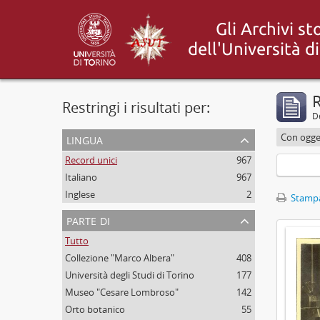
R
Restringi i risultati per:
De
lingua
Con ogget
Record unici
967
Italiano
967
Inglese
2
Stampa
parte di
Tutto
Collezione "Marco Albera"
408
Università degli Studi di Torino
177
Museo "Cesare Lombroso"
142
Orto botanico
55