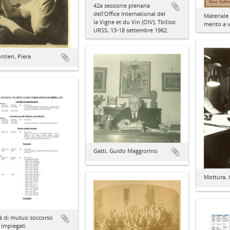
42a sessione plenaria
dell'Office International del
Materiale 
la Vigne et du Vin (OIV), Tbilissi
merito a v
URSS, 13-18 settembre 1962.
tieri, Piera
Gatti, Guido Maggiorino
Mottura,
à di mutuo soccorso
i impiegati