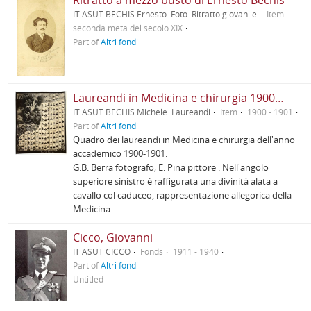
Ritratto a mezzo busto di Ernesto Bechis
IT ASUT BECHIS Ernesto. Foto. Ritratto giovanile
Item
seconda metà del secolo XIX
Part of
Altri fondi
Laureandi in Medicina e chirurgia 1900 - 1901
IT ASUT BECHIS Michele. Laureandi
Item
1900 - 1901
Part of
Altri fondi
Quadro dei laureandi in Medicina e chirurgia dell'anno
accademico 1900-1901.
G.B. Berra fotografo; E. Pina pittore . Nell'angolo
superiore sinistro è raffigurata una divinità alata a
cavallo col caduceo, rappresentazione allegorica della
Medicina.
Cicco, Giovanni
IT ASUT CICCO
Fonds
1911 - 1940
Part of
Altri fondi
Untitled