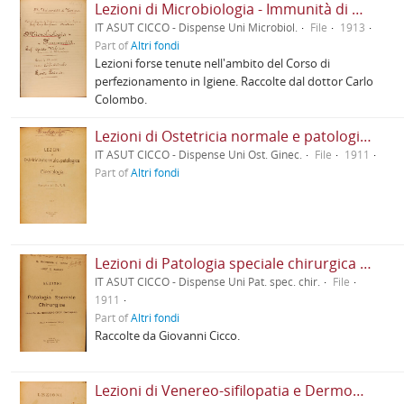
Lezioni di Microbiologia - Immunità di Guido Volpino
IT ASUT CICCO - Dispense Uni Microbiol.
File
1913
Part of
Altri fondi
Lezioni forse tenute nell'ambito del Corso di
perfezionamento in Igiene. Raccolte dal dottor Carlo
Colombo.
Lezioni di Ostetricia normale e patologica e di Ginecologia di Giuseppe Vicarelli
IT ASUT CICCO - Dispense Uni Ost. Ginec.
File
1911
Part of
Altri fondi
Lezioni di Patologia speciale chirurgica di Daniele Bajardi
IT ASUT CICCO - Dispense Uni Pat. spec. chir.
File
1911
Part of
Altri fondi
Raccolte da Giovanni Cicco.
Lezioni di Venereo-sifilopatia e Dermopatia di Sebastiano Giovannini