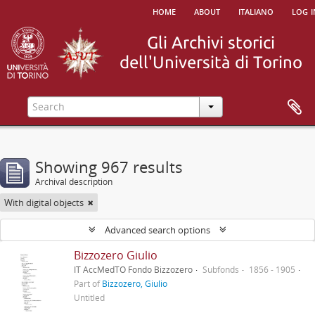
home
about
italiano
log i
Showing 967 results
Archival description
With digital objects
Advanced search options
Bizzozero Giulio
IT AccMedTO Fondo Bizzozero
Subfonds
1856 - 1905
Part of
Bizzozero, Giulio
Untitled