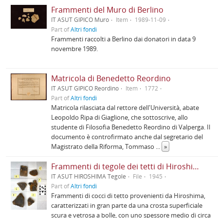
Frammenti del Muro di Berlino
IT ASUT GIPICO Muro
Item
1989-11-09
Part of
Altri fondi
Frammenti raccolti a Berlino dai donatori in data 9
novembre 1989.
Matricola di Benedetto Reordino
IT ASUT GIPICO Reordino
Item
1772
Part of
Altri fondi
Matricola rilasciata dal rettore dell'Università, abate
Leopoldo Ripa di Giaglione, che sottoscrive, allo
studente di Filosofia Benedetto Reordino di Valperga. Il
documento è controfirmato anche dal segretario del
Magistrato della Riforma, Tommaso
...
»
Frammenti di tegole dei tetti di Hiroshima
IT ASUT HIROSHIMA Tegole
File
1945
Part of
Altri fondi
Frammenti di cocci di tetto provenienti da Hiroshima,
caratterizzati in gran parte da una crosta superficiale
scura e vetrosa a bolle, con uno spessore medio di circa