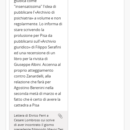
giudica come
"insensatissima" l'idea di
pubblicare l'«Archivio di
psichiatria» a volume e non
regolarmente. Lo informa di
stare scrivendo la
prolusione per Pisa da
pubblicarsi sull'«Archivio
giuridico» di Filippo Serafini
ed una recensione di un
libro per la rivista di
Giuseppe Albini. Accenna al
proprio atteggiamento
contro Zanardelli, alla
relazione che farà per
Agostino Berenini nella
seconda metà di marzo e al
fatto che è certo di avere la
cattedra a Pisa
Lettera di Enrico Ferri a
Cesare Lombroso cui scrive
di aver incontrato il giorno
precedente Edmondo Mayor Des