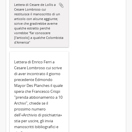
Lettera di Cesare de Lollis a
Cesare Lombroso cui
restituisce il manoscritto di un
articolo con alcune aggiunte;
scrive che gradirebbe averne
qualche estratto perché
vorrebbe "far conoscere
[l'articolo] a qualche Colombista
d'America"
Lettera di Enrico Ferri a
Cesare Lombroso cui scrive
di aver incontrato il giorno
precedente Edmondo
Mayor Des Planches il quale
spera che Francesco Crispi
"prenda abbonamento a 10
Archivi", chiede se il
prossimo numero
dell'«Archivio di psichiatria»
stia per uscire, gli invia
manoscritti bibliografici e