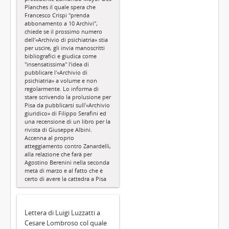
Planches il quale spera che
Francesco Crispi "prenda
abbonamento a 10 Archivi",
chiede se il prossimo numero
dell'«Archivio di psichiatria» stia
per uscire, gli invia manoscritti
bibliografici e giudica come
"insensatissima" l'idea di
pubblicare l'«Archivio di
psichiatria» a volume e non
regolarmente. Lo informa di
stare scrivendo la prolusione per
Pisa da pubblicarsi sull'«Archivio
giuridico» di Filippo Serafini ed
una recensione di un libro per la
rivista di Giuseppe Albini.
Accenna al proprio
atteggiamento contro Zanardelli,
alla relazione che farà per
Agostino Berenini nella seconda
metà di marzo e al fatto che è
certo di avere la cattedra a Pisa
Lettera di Luigi Luzzatti a
Cesare Lombroso col quale