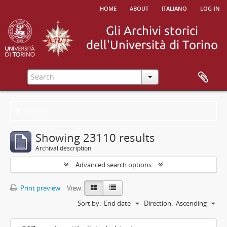
home
about
italiano
log in
Filters
Showing 23110 results
Archival description
Advanced search options
Print preview
View:
Sort by:
End date
Direction:
Ascending