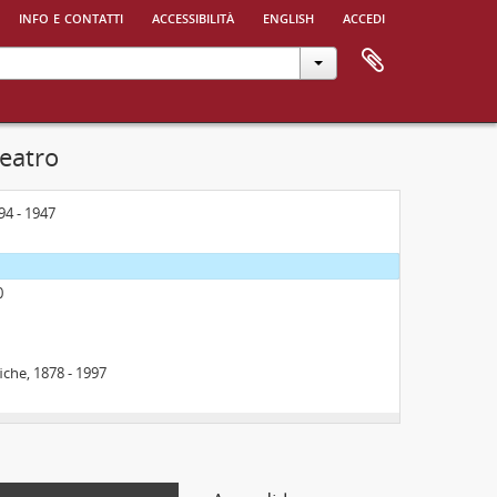
info e contatti
accessibilità
english
accedi
teatro
 XVIII sec. - 1970
94 - 1947
0
fiche, 1878 - 1997
, 1951 - 2000