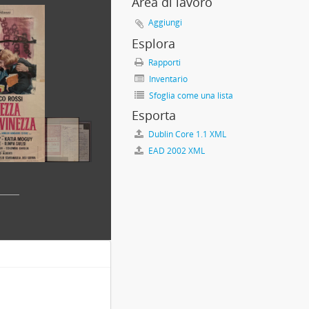
Area di lavoro
6
, 1848 - 1997
Aggiungi
à XIX sec. - prima metà XX sec.
Esplora
Rapporti
Inventario
Sfoglia come una lista
Esporta
Dublin Core 1.1 XML
EAD 2002 XML