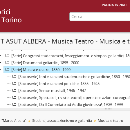
pagina iniziale
Raccolta] Collezione "Marco Albera", 1500 - 2000
[Parte] Università di Torino e altri istituti, 1572 - 1964
[Parte] Studenti, associazionismo e goliardia, 1755 - 2000
 IT ASUT ALBERA - Musica Teatro - Musica e 
[Serie] Agitazioni e iniziative politiche studentesche, ultimo quarto del
[Serie] Associazioni goliardiche, culturali e politiche, 1890 - 2021
[Serie] Congressi studenteschi, festeggiamenti e simposi goliardici, 18
[Serie] Documenti goliardici, 1895 - 2000
[Serie] Musica e teatro, 1850 - 1999
[Sottoserie] Inni e canzoni studentesche e goliardiche, 1850 - 195
[Sottoserie] Inni e canzoni politiche, 1855 - 1945
[Sottoserie] Serate musicali, 1946 - 1947
[Sottoserie] Spettacoli, riviste teatrali, operette e azioni coreogra
[Sottoserie] Da Il Commiato ad Addio giovinezza!, 1909 - 1999
[Sottoserie] Cose dell'altro mondo, 1912
[Sottoserie] Film, 1955 - 1975
e "Marco Albera"
Studenti, associazionismo e goliardia
Musica e teatro
[Serie] Universiadi, Campionati nazionali universitari e sport in genere