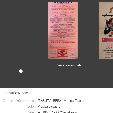
[Serie] Periodici e numeri unici studenteschi e universitari, 1892 - 199
[Serie] Miscellanea su studenti, associazionismo giovanile e Università
[Parte] Materiali relativi a personalità torinesi e piemontesi, Seconda met
[Parte] Quadreria, Fine XVII - 1832
Serate musicali
ll'identificazione
Codice di riferimento
IT ASUT ALBERA - Musica Teatro
Titolo
Musica e teatro
Date
1850 - 1999 (Creazione)