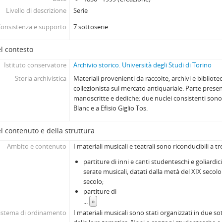
Livello di descrizione
Serie
onsistenza e supporto
7 sottoserie
l contesto
Istituto conservatore
Archivio storico. Università degli Studi di Torino
Storia archivistica
Materiali provenienti da raccolte, archivi e bibliotec
collezionista sul mercato antiquariale. Parte prese
manoscritte e dediche: due nuclei consistenti sono
Blanc e a Efisio Giglio Tos.
l contenuto e della struttura
Ambito e contenuto
I materiali musicali e teatrali sono riconducibili a tre
partiture di inni e canti studenteschi e goliardici
serate musicali, datati dalla metà del XIX secol
secolo;
partiture di
...
»
istema di ordinamento
I materiali musicali sono stati organizzati in due s