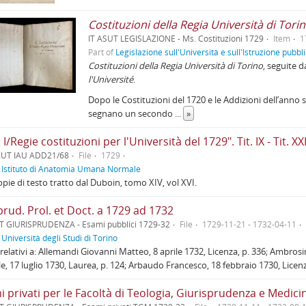
Costituzioni della Regia Università di Tori
IT ASUT LEGISLAZIONE - Ms. Costituzioni 1729
Item
1
Part of
Legislazione sull'Università e sull'Istruzione pubbl
Costituzioni della Regia Università di Torino
, seguite d
l'Université
.
Dopo le Costituzioni del 1720 e le Addizioni dell’anno s
segnano un secondo
...
»
 I/Regie costituzioni per l'Università del 1729". Tit. IX - Tit. XX
AUT IAU ADD21/68
File
1729
f
Istituto di Anatomia Umana Normale
pie di testo tratto dal Duboin, tomo XIV, vol XVI.
prud. Prol. et Doct. a 1729 ad 1732
T GIURISPRUDENZA - Esami pubblici 1729-32
File
1729-11-21 - 1732-04-11
f
Università degli Studi di Torino
relativi a: Allemandi Giovanni Matteo, 8 aprile 1732, Licenza, p. 336; Ambros
e, 17 luglio 1730, Laurea, p. 124; Arbaudo Francesco, 18 febbraio 1730, Licen
 privati per le Facoltà di Teologia, Giurisprudenza e Medici