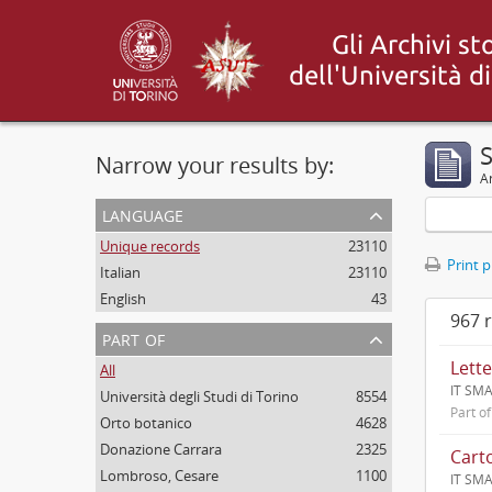
Narrow your results by:
Ar
language
Unique records
23110
Print 
Italian
23110
English
43
967 r
part of
All
IT SM
Università degli Studi di Torino
8554
Part o
Orto botanico
4628
Donazione Carrara
2325
Lombroso, Cesare
1100
IT SMA