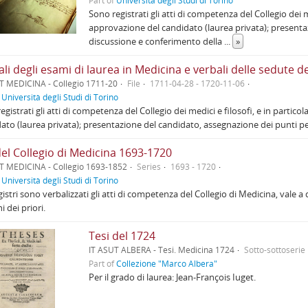
Part of
Università degli Studi di Torino
Sono registrati gli atti di competenza del Collegio dei m
approvazione del candidato (laurea privata); presenta
discussione e conferimento della
...
»
li degli esami di laurea in Medicina e verbali delle sedute del
T MEDICINA - Collegio 1711-20
File
1711-04-28 - 1720-11-06
f
Università degli Studi di Torino
egistrati gli atti di competenza del Collegio dei medici e filosofi, e in partico
ato (laurea privata); presentazione del candidato, assegnazione dei punti p
del Collegio di Medicina 1693-1720
T MEDICINA - Collegio 1693-1852
Series
1693 - 1720
f
Università degli Studi di Torino
gistri sono verbalizzati gli atti di competenza del Collegio di Medicina, vale a 
i dei priori.
Tesi del 1724
IT ASUT ALBERA - Tesi. Medicina 1724
Sotto-sottoserie
Part of
Collezione "Marco Albera"
Per il grado di laurea: Jean-François Iuget.