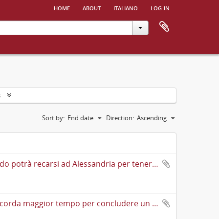
home
about
italiano
log in
s
Sort by:
End date
Direction:
Ascending
Lettera di Pio Foà a Cesare Lombroso cui scrive in merito a quando potrà recarsi ad Alessandria per tenere una conferenza sulla tubercolosi
Cartolina postale di Gaetano Pini a Cesare Lombroso in cui gli accorda maggior tempo per concludere un suo lavoro e lo informa che Vallardi ha a disposizione solo le immagini usate per il "Trattato elementare di anatomia" di Strambio e che se preferisce può inviarne altre; gli propone inoltre di fare una monografia sul cranio "Anatomia normale, antropologia e anatomia patologica" se ciò gli facilitasse l'opera