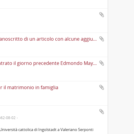
Lettera di Cesare de Lollis a Cesare Lombroso cui restituisce il manoscritto di un articolo con alcune aggiunte; scrive che gradirebbe averne qualche estratto perché vorrebbe "far conoscere [l'articolo] a qualche Colombista d'America"
Lettera di Enrico Ferri a Cesare Lombroso cui scrive di aver incontrato il giorno precedente Edmondo Mayor Des Planches il quale spera che Francesco Crispi "prenda abbonamento a 10 Archivi", chiede se il prossimo numero dell'«Archivio di psichiatria» stia per uscire, gli invia manoscritti bibliografici e giudica come "insensatissima" l'idea di pubblicare l'«Archivio di psichiatria» a volume e non regolarmente. Lo informa di stare scrivendo la prolusione per Pisa da pubblicarsi sull'«Archivio giuridico» di Filippo Serafini ed una recensione di un libro per la rivista di Giuseppe Albini. Accenna al proprio atteggiamento contro Zanardelli, alla relazione che farà per Agostino Berenini nella seconda metà di marzo e al fatto che è certo di avere la cattedra a Pisa
er il matrimonio in famiglia
662-08-02
Università cattolica di Ingolstadt a Valeriano Serponti