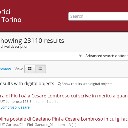
Showing 23110 results
chival description
Advanced search option
preview
View:
esults with digital objects
Show results with digital objects
AUT Lombroso 158.8
Item
1 aprile
f
Lombroso, Cesare
UT Carrara/CL. - Pini, Gaetano_01
Item
3 [...]