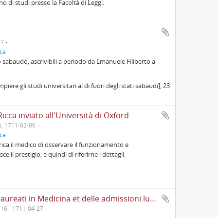
o di studi presso la Facoltà di Leggi.
77
ica
ato sabaudo, ascrivibili a periodo da Emanuele Filiberto a
re gli studi universitari al di fuori degli stati sabaudi], 23
icca inviato all'Università di Oxford
o, 1711-02-06
ica
arica il medico di osservare il funzionamento e
e il prestigio, e quindi di riferirne i dettagli.
Libro in quale si descrivono tutti li Signori laureati in Medicina et delle admissioni luoro in collegio et altri ordinati d'esso illustrissimo et eccellentissimo Collegio dei signori medici di questa Città tenuto da me Gio. Michel Gibellino dei signori Causidici Collegiati nell'eccellentissimo Senato come secretaro d'esso Collegio
16 - 1711-04-27