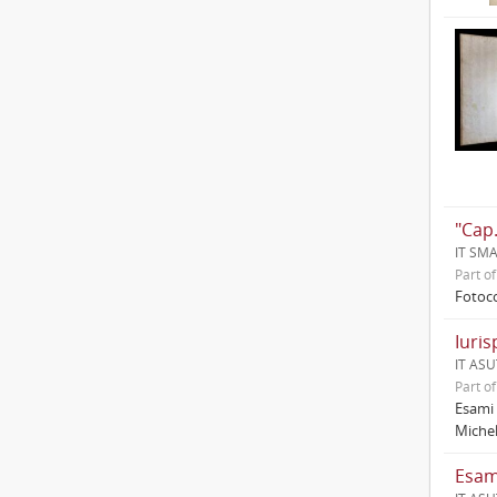
"Cap.
IT SM
Part o
Fotoco
Iuris
IT ASU
Part o
Esami 
Michel
Esami