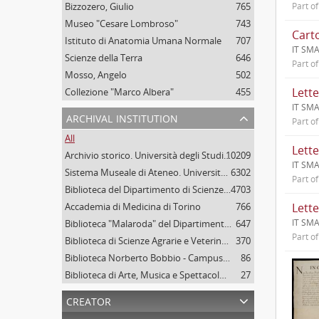
Bizzozero, Giulio
765
Part o
Museo "Cesare Lombroso"
743
Cart
Istituto di Anatomia Umana Normale
707
IT SMA
Scienze della Terra
646
Part o
Mosso, Angelo
502
Collezione "Marco Albera"
455
IT SM
archival institution
Part o
All
Archivio storico. Università degli Studi di Torino
10209
IT SMA
Sistema Museale di Ateneo. Università degli Studi di Torino
6302
Part o
Biblioteca del Dipartimento di Scienze della vita e Biologia dei sistemi. Sede di Biologia vegetale. Università degli studi di Torino
4703
Accademia di Medicina di Torino
766
Lette
IT SM
Biblioteca "Malaroda" del Dipartimento di Scienze della Terra. Università degli Studi di Torino
647
Part o
Biblioteca di Scienze Agrarie e Veterinarie. Università degli Studi di Torino
370
Biblioteca Norberto Bobbio - Campus "Luigi Einaudi", Università degli Studi di Torino
86
Biblioteca di Arte, Musica e Spettacolo. Università degli Studi di Torino
27
creator