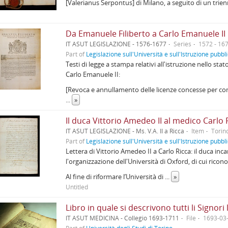
[Valerianus Serpontus] di Milano, a seguito di un trienn
Da Emanuele Filiberto a Carlo Emanuele II
IT ASUT LEGISLAZIONE - 1576-1677
Series
1572 - 16
Part of
Legislazione sull'Università e sull'Istruzione pubbl
Testi di legge a stampa relativi all'istruzione nello st
Carlo Emanuele II:
[Revoca e annullamento delle licenze concesse per compie
...
»
Il duca Vittorio Amedeo II al medico Carlo R
IT ASUT LEGISLAZIONE - Ms. V.A. II a Ricca
Item
Torin
Part of
Legislazione sull'Università e sull'Istruzione pubbl
Lettera di Vittorio Amedeo II a Carlo Ricca: il duca inc
l'organizzazione dell'Università di Oxford, di cui riconosc
Al fine di riformare l’Università di
...
»
Untitled
IT ASUT MEDICINA - Collegio 1693-1711
File
1693-03-