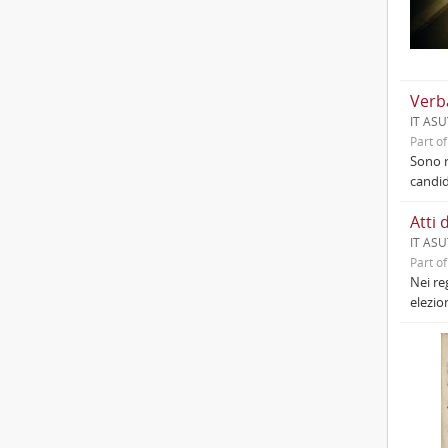
Verba
IT ASU
Part o
Sono r
candid
Atti 
IT ASU
Part o
Nei re
elezion