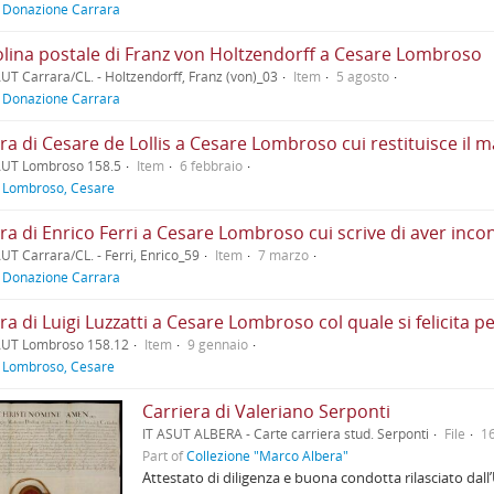
f
Donazione Carrara
olina postale di Franz von Holtzendorff a Cesare Lombroso
UT Carrara/CL. - Holtzendorff, Franz (von)_03
Item
5 agosto
f
Donazione Carrara
AUT Lombroso 158.5
Item
6 febbraio
f
Lombroso, Cesare
UT Carrara/CL. - Ferri, Enrico_59
Item
7 marzo
f
Donazione Carrara
ra di Luigi Luzzatti a Cesare Lombroso col quale si felicita p
AUT Lombroso 158.12
Item
9 gennaio
f
Lombroso, Cesare
Carriera di Valeriano Serponti
IT ASUT ALBERA - Carte carriera stud. Serponti
File
1
Part of
Collezione "Marco Albera"
Attestato di diligenza e buona condotta rilasciato dall’