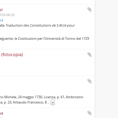
no
729-08-20
ica
alla
Traduction des Constitutions de S.M.té pour
eguente, le Costituzioni per l’Università di Torino del 1729
I (fotocopia)
ino Michele, 24 maggio 1730, Licenza, p. 61; Ambrosino
za, p. 23; Arbaudo Francesco, 8
...
»
na